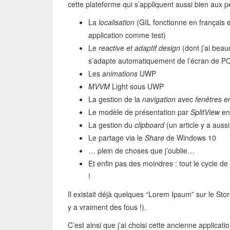
cette plateforme qui s’appliquent aussi bien aux p
La
localisation
(GIL fonctionne en français et
application comme test)
Le
reactive et adaptif design
(dont j’ai bea
s’adapte automatiquement de l’écran de P
Les
animations
UWP
MVVM
Light sous UWP
La gestion de la
navigation
avec
fenêtres e
Le modèle de présentation par
SplitView
en 
La gestion du
clipboard
(un article y a auss
Le partage via le
Share
de Windows 10
… plein de choses que j’oublie…
Et enfin pas des moindres : tout le cycle de
!
Il existait déjà quelques “Lorem Ipsum” sur le Sto
y a vraiment des fous !).
C’est ainsi que j’ai choisi cette ancienne applicati