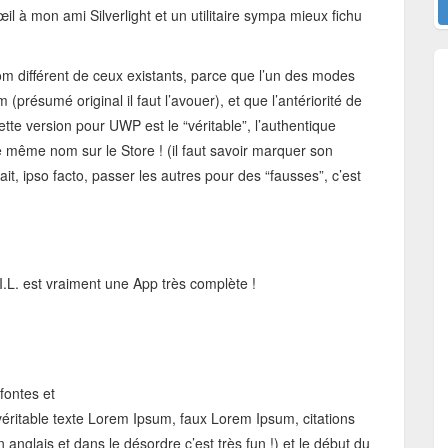
l à mon ami Silverlight et un utilitaire sympa mieux fichu
nom différent de ceux existants, parce que l’un des modes
 (présumé original il faut l’avouer), et que l’antériorité de
tte version pour UWP est le “véritable”, l’authentique
 même nom sur le Store ! (il faut savoir marquer son
 fait, ipso facto, passer les autres pour des “fausses”, c’est
 G.I.L. est vraiment une App très complète !
fontes et
 véritable texte Lorem Ipsum, faux Lorem Ipsum, citations
 anglais et dans le désordre c’est très fun !) et le début du