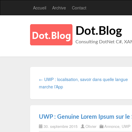
Accueil
Archive
Contact
Dot.Blog
Consulting DotNet C#, XA
← UWP : localisation, savoir dans quelle langue
marche l’App
UWP : Genuine Lorem Ipsum sur le 
30. septembre 2015
Olivier
Annonce
,
UWP