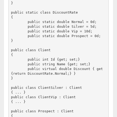
}

public static class DiscountRate

{

	public static double Normal = 0d;

	public static double Silver = 5d;

	public static double Vip = 10d;

	public static double Prospect = 0d;

}

public class Client

{

	public int Id {get; set;}

	public string Name {get; set;}

	public virtual double Discount { get 
{return DiscountRate.Normal;} }

}

public class ClientSilver : Client

{ ... }

public class ClientVip : Client

{ ... }

public class Prospect : Client

{
