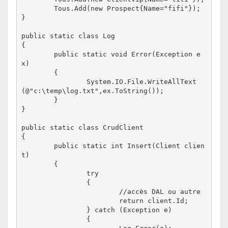
	Tous.Add(new Prospect{Name="fifi"});

}

public static class Log

{

 	public static void Error(Exception e
x)

	{

		System.IO.File.WriteAllText
(@"c:\temp\log.txt",ex.ToString());

	}

}

public static class CrudClient

{

	public static int Insert(Client clien
t)

	{

		try

		{

			//accès DAL ou autre

			return client.Id;

		} catch (Exception e)

		{
