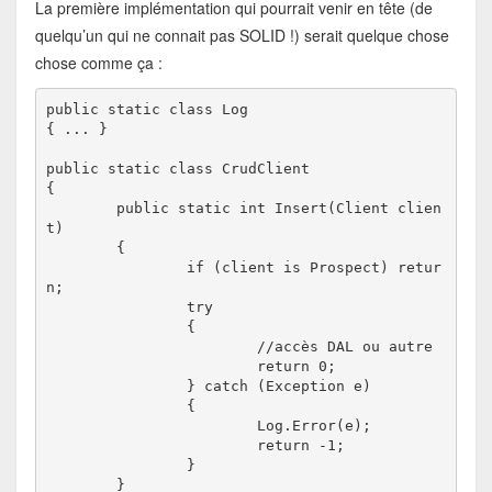
La première implémentation qui pourrait venir en tête (de
quelqu’un qui ne connait pas SOLID !) serait quelque chose
chose comme ça :
public static class Log

{ ... }

public static class CrudClient

{

	public static int Insert(Client clien
t)

	{

		if (client is Prospect) retur
n;

		try

		{

			//accès DAL ou autre

			return 0;

		} catch (Exception e)

		{

			Log.Error(e);

			return -1;

		}

	}
