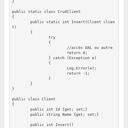
}

public static class CrudClient

{

	public static int Insert(Client clien
t)

	{

		try

		{

			//accès DAL ou autre

			return 0;

		} catch (Exception e)

		{

			Log.Error(e);

			return -1;

		}

	}

}

public class Client

{

	public int Id {get; set;}

	public string Name {get; set;}

	public int Insert()
