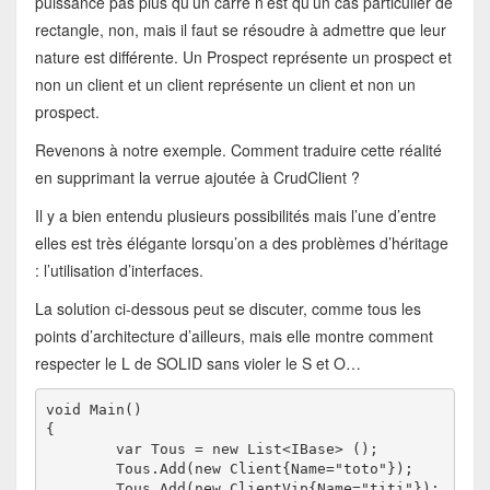
puissance pas plus qu’un carré n’est qu’un cas particulier de
rectangle, non, mais il faut se résoudre à admettre que leur
nature est différente. Un Prospect représente un prospect et
non un client et un client représente un client et non un
prospect.
Revenons à notre exemple. Comment traduire cette réalité
en supprimant la verrue ajoutée à CrudClient ?
Il y a bien entendu plusieurs possibilités mais l’une d’entre
elles est très élégante lorsqu’on a des problèmes d’héritage
: l’utilisation d’interfaces.
La solution ci-dessous peut se discuter, comme tous les
points d’architecture d’ailleurs, mais elle montre comment
respecter le L de SOLID sans violer le S et O…
void Main()

{

	var Tous = new List<IBase> ();

	Tous.Add(new Client{Name="toto"});

	Tous.Add(new ClientVip{Name="titi"});
