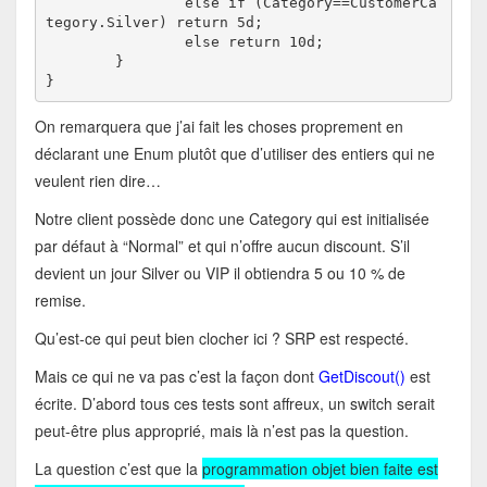
		else if (Category==CustomerCa
tegory.Silver) return 5d;

		else return 10d;

	}

}
On remarquera que j’ai fait les choses proprement en
déclarant une Enum plutôt que d’utiliser des entiers qui ne
veulent rien dire…
Notre client possède donc une Category qui est initialisée
par défaut à “Normal” et qui n’offre aucun discount. S’il
devient un jour Silver ou VIP il obtiendra 5 ou 10 % de
remise.
Qu’est-ce qui peut bien clocher ici ? SRP est respecté.
Mais ce qui ne va pas c’est la façon dont
GetDiscout()
est
écrite. D’abord tous ces tests sont affreux, un switch serait
peut-être plus approprié, mais là n’est pas la question.
La question c’est que la
programmation objet bien faite est