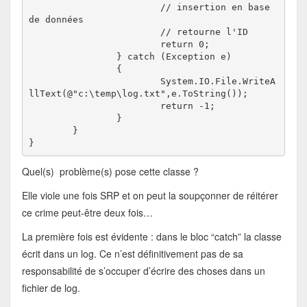
			// insertion en base 
de données

			// retourne l'ID

			return 0;

		} catch (Exception e)

		{

			System.IO.File.WriteA
llText(@"c:\temp\log.txt",e.ToString());

			return -1;

		}

	}

}
Quel(s) problème(s) pose cette classe ?
Elle viole une fois SRP et on peut la soupçonner de réitérer
ce crime peut-être deux fois…
La première fois est évidente : dans le bloc “catch” la classe
écrit dans un log. Ce n’est définitivement pas de sa
responsabilité de s’occuper d’écrire des choses dans un
fichier de log.