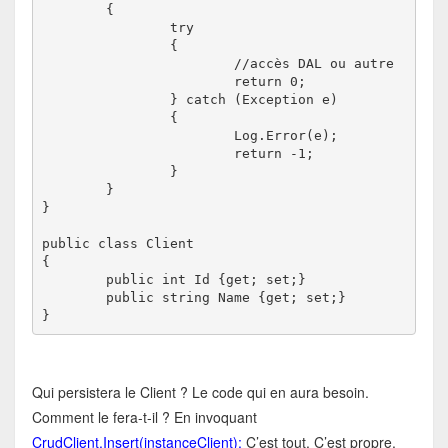
	{

		try

		{

			//accès DAL ou autre

			return 0;

		} catch (Exception e)

		{

			Log.Error(e);

			return -1;

		}

	}

}

public class Client

{

	public int Id {get; set;}

	public string Name {get; set;}

}
Qui persistera le Client ? Le code qui en aura besoin.
Comment le fera-t-il ? En invoquant
CrudClient.Insert(instanceClient);
C’est tout. C’est propre.