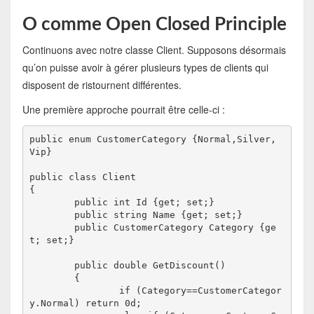
O comme Open Closed Principle
Continuons avec notre classe Client. Supposons désormais
qu’on puisse avoir à gérer plusieurs types de clients qui
disposent de ristournent différentes.
Une première approche pourrait être celle-ci :
public enum CustomerCategory {Normal,Silver, 
Vip}

public class Client

{

	public int Id {get; set;}

	public string Name {get; set;}

	public CustomerCategory Category {ge
t; set;}

	public double GetDiscount()

	{

		if (Category==CustomerCategor
y.Normal) return 0d;
