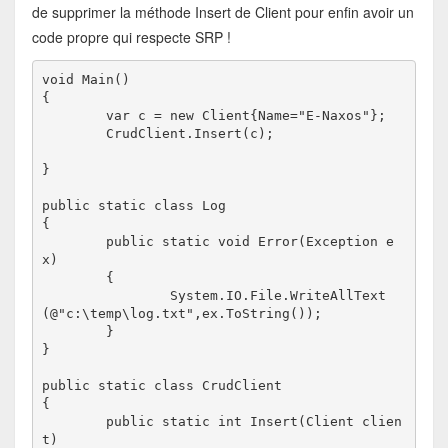
de supprimer la méthode Insert de Client pour enfin avoir un
code propre qui respecte SRP !
void Main()

{

	var c = new Client{Name="E-Naxos"};

	CrudClient.Insert(c);

}

public static class Log

{

 	public static void Error(Exception e
x)

	{

		System.IO.File.WriteAllText
(@"c:\temp\log.txt",ex.ToString());

	}

}

public static class CrudClient

{

	public static int Insert(Client clien
t)
