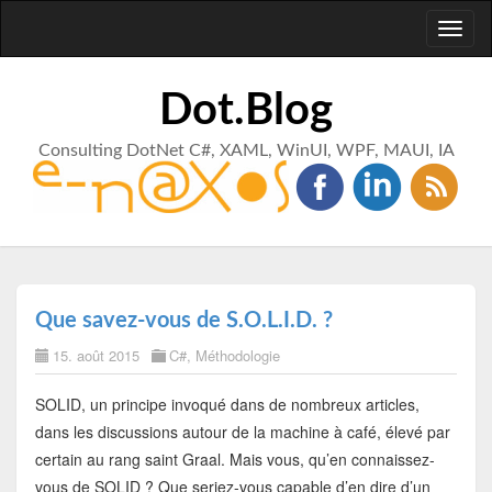
Toggl
naviga
Dot.Blog
Consulting DotNet C#, XAML, WinUI, WPF, MAUI, IA
Que savez-vous de S.O.L.I.D. ?
15. août 2015
C#
,
Méthodologie
SOLID, un principe invoqué dans de nombreux articles,
dans les discussions autour de la machine à café, élevé par
certain au rang saint Graal. Mais vous, qu’en connaissez-
vous de SOLID ? Que seriez-vous capable d’en dire d’un