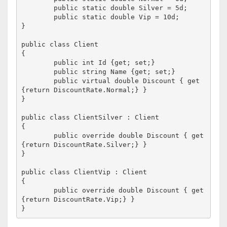
	public static double Silver = 5d;

	public static double Vip = 10d;

}

public class Client

{

	public int Id {get; set;}

	public string Name {get; set;}

	public virtual double Discount { get 
{return DiscountRate.Normal;} }

}

public class ClientSilver : Client

{

	public override double Discount { get 
{return DiscountRate.Silver;} }

}

public class ClientVip : Client

{

	public override double Discount { get 
{return DiscountRate.Vip;} }

}