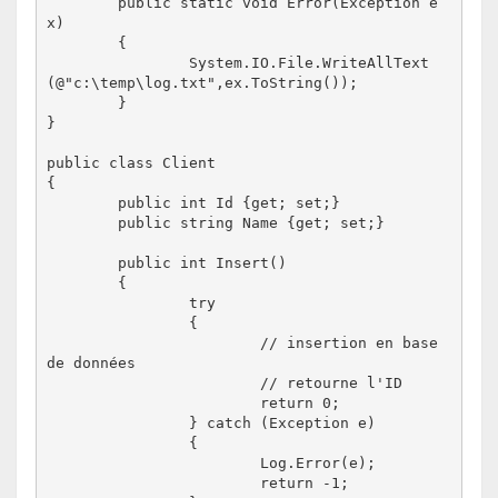
 	public static void Error(Exception e
x)

	{

		System.IO.File.WriteAllText
(@"c:\temp\log.txt",ex.ToString());

	}

}

public class Client

{

	public int Id {get; set;}

	public string Name {get; set;}

	public int Insert()

	{

		try

		{

			// insertion en base 
de données

			// retourne l'ID

			return 0;

		} catch (Exception e)

		{

			Log.Error(e);

			return -1;
