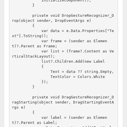
             InitializeComponent();
         }
         private void DropGestureRecognizer_D
rop(object sender, DropEventArgs e)
         {
             var data = e.Data.Properties["Te
xt"].ToString();
             var frame = (sender as Elemen
t)?.Parent as Frame;
             var list = (frame?.Content as Ve
rticalStackLayout);
             list?.Children.Add(new Label
             {
                 Text = data ?? string.Empty,
                 TextColor = Colors.White
             });
         }
         private void DragGestureRecognizer_D
ragStarting(object sender, DragStartingEventA
rgs e)
         {
             var label = (sender as Elemen
t)?.Parent as Label;