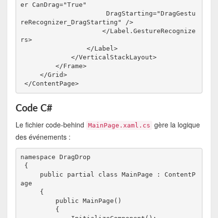
er CanDrag="True" 
                      DragStarting="DragGestu
reRecognizer_DragStarting" />
                     </Label.GestureRecognize
rs>
                 </Label>
             </VerticalStackLayout>
         </Frame>
     </Grid>
 </ContentPage>
Code C#
Le fichier code-behind
gère la logique
MainPage.xaml.cs
des événements :
namespace DragDrop
 {
     public partial class MainPage : ContentP
age
     {
         public MainPage()
         {