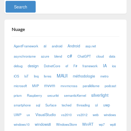
Nuage
ai
Android
AgentFramework
android
asp.net
c#
asynchronisme
azure
blend
ChatGPT
cloud
data
IA
design
debug
DotnetCore
ef
F#
framework
ios
MAUI
méthodologie
iOS
IoT
linq
livres
metro
mvvm
microsoft
MVP
mvvmcross
parallélisme
podcast
silverlight
prism
Raspberry
securité
semanticKernel
ui
uwp
smartphone
sql
Surface
teched
threading
VisualStudio
UWP
ux
vs2010
vs2012
web
windows
windows8
WinRT
windows10
WindowsStore
wp7
wp8