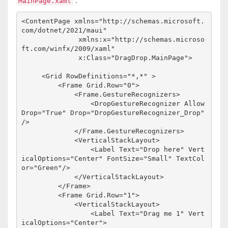
MainPage.xaml
<ContentPage xmlns="http://schemas.microsoft.
com/dotnet/2021/maui"
              xmlns:x="http://schemas.microso
ft.com/winfx/2009/xaml"
              x:Class="DragDrop.MainPage">
     <Grid RowDefinitions="*,*" >
         <Frame Grid.Row="0">
             <Frame.GestureRecognizers>
                 <DropGestureRecognizer Allow
Drop="True" Drop="DropGestureRecognizer_Drop" 
/>
             </Frame.GestureRecognizers>
             <VerticalStackLayout>
                 <Label Text="Drop here" Vert
icalOptions="Center" FontSize="Small" TextCol
or="Green"/>
             </VerticalStackLayout>
         </Frame>
         <Frame Grid.Row="1">
             <VerticalStackLayout>
                 <Label Text="Drag me 1" Vert
icalOptions="Center">