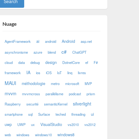
Nuage
ai
Android
AgentFramework
android
asp.net
c#
asynchronisme
azure
blend
ChatGPT
design
cloud
data
debug
DotnetCore
ef
F#
IA
framework
ios
iOS
IoT
linq
livres
MAUI
méthodologie
metro
microsoft
MVP
mvvm
mvvmcross
parallélisme
podcast
prism
silverlight
Raspberry
securité
semanticKernel
ui
smartphone
sql
Surface
teched
threading
uwp
VisualStudio
UWP
ux
vs2010
vs2012
windows8
web
windows
windows10