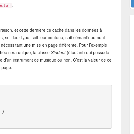
.
ector
ne raison, et cette dernière ce cache dans les données à
es, soit leur type, soit leur contenu, soit sémantiquement
 nécessitant une mise en page différente. Pour l’exemple
chée sera unique, la classe
Student
(étudiant) qui possède
ue d’un instrument de musique ou non. C’est la valeur de ce
n page.
 }