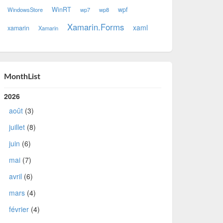
WinRT
wpf
WindowsStore
wp7
wp8
Xamarin.Forms
xaml
xamarin
Xamarin
MonthList
2026
août
(3)
juillet
(8)
juin
(6)
mai
(7)
avril
(6)
mars
(4)
février
(4)