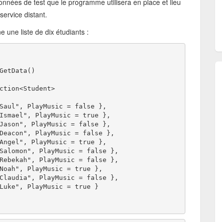
données de test que le programme utilisera en place et lieu
ervice distant.
 une liste de dix étudiants :
GetData()
ction<Student>
Saul", PlayMusic = false },
Ismael", PlayMusic = true },
Jason", PlayMusic = false },
Deacon", PlayMusic = false },
Angel", PlayMusic = true },
Salomon", PlayMusic = false },
Rebekah", PlayMusic = false },
Noah", PlayMusic = true },
Claudia", PlayMusic = false },
Luke", PlayMusic = true }