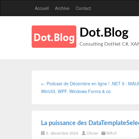
Accueil
Archive
Contact
Dot.Blog
Consulting DotNet C#, XA
← Podcast de Décembre en ligne ! .NET 9 : MAUI
WinUI3, WPF, Windows Forms & co
La puissance des DataTemplateSel
6. décembre 2024
Olivier
MAUI