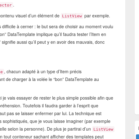
.
ector
 contenu visuel d’un élément de
par exemple.
ListView
ifficile à cerner : le but sera de choisir au moment voulu
bon” DataTemplate implique qu’il faudra tester l’Item en
signifie aussi qu’il peut y en avoir des mauvais, donc
, chacun adapté à un type d’Item précis
te
t de charger à la volée le “bon” DataTemplate au
 je vais essayer de rester le plus simple possible afin que
réhension. Toutefois il faudra garder à l’esprit que
faut pas se laisser enfermer par lui. La technique est
s sophistiqués, que je vous laisse imaginer (par exemple
le selon la personne). De plus je partirai d’un
ListView
n tout conteneur sachant afficher des templates peut