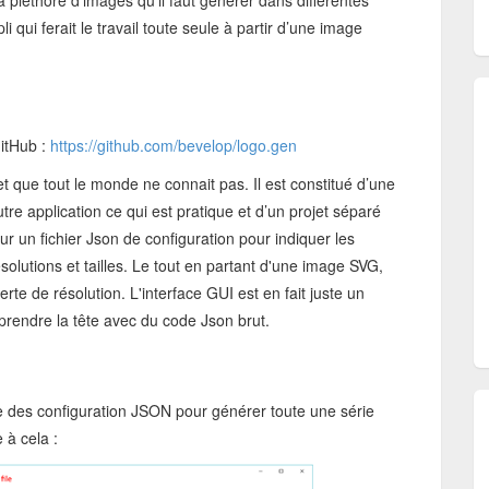
 pléthore d’images qu’il faut générer dans différentes
i qui ferait le travail toute seule à partir d’une image
GitHub :
https://github.com/bevelop/logo.gen
et que tout le monde ne connait pas. Il est constitué d’une
utre application ce qui est pratique et d’un projet séparé
r un fichier Json de configuration pour indiquer les
olutions et tailles. Le tout en partant d'une image SVG,
erte de résolution. L'interface GUI est en fait juste un
 prendre la tête avec du code Json brut.
rire des configuration JSON pour générer toute une série
 à cela :