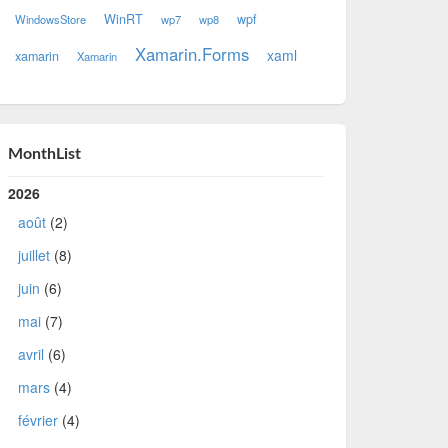
WinRT
wpf
WindowsStore
wp7
wp8
Xamarin.Forms
xaml
xamarin
Xamarin
MonthList
2026
août
(2)
juillet
(8)
juin
(6)
mai
(7)
avril
(6)
mars
(4)
février
(4)