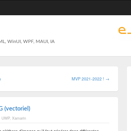
ML, WinUI, WPF, MAUI, IA
s
MVP 2021-2022 ! →
 (vectoriel)
,
UWP
,
Xamarin