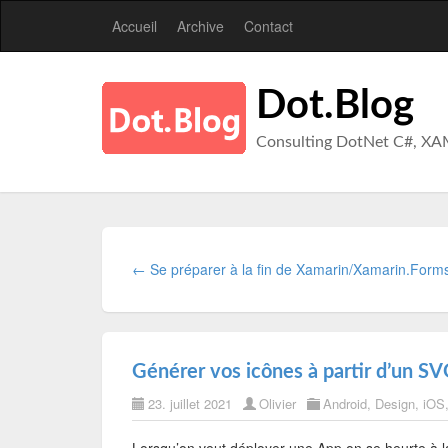
Accueil
Archive
Contact
Dot.Blog
Consulting DotNet C#, XA
← Se préparer à la fin de Xamarin/Xamarin.Form
Générer vos icônes à partir d’un SVG
23. juillet 2021
Olivier
Android
,
Design
,
iOS