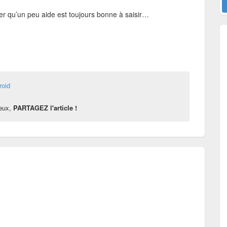
uer qu’un peu aide est toujours bonne à saisir…
roid
reux,
PARTAGEZ l'article !