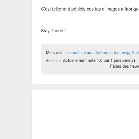
C’est tellement pénible ces tas d’images à fabriq
Stay Tuned !
Mots-clés :
xamarin
,
Xamarin.Forms
,
ios
,
uwp
,
And
Actuellement noté 1.0 par 1 personne(s)
Faites des heu