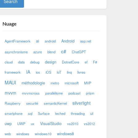
Nuage
ai
Android
AgentFramework
android
asp.net
c#
asynchronisme
azure
blend
ChatGPT
design
cloud
data
debug
DotnetCore
ef
F#
IA
framework
ios
iOS
IoT
linq
livres
MAUI
méthodologie
metro
microsoft
MVP
mvvm
mvvmcross
parallélisme
podcast
prism
silverlight
Raspberry
securité
semanticKernel
ui
smartphone
sql
Surface
teched
threading
uwp
VisualStudio
UWP
ux
vs2010
vs2012
windows8
web
windows
windows10