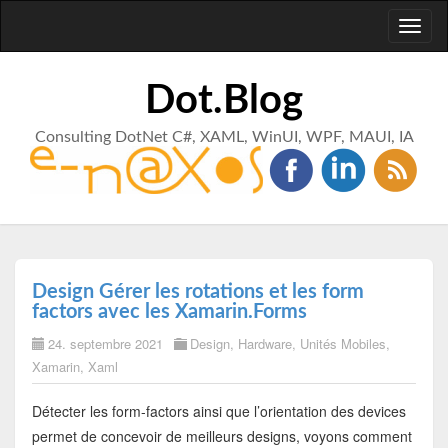
Toggl
naviga
Dot.Blog
Consulting DotNet C#, XAML, WinUI, WPF, MAUI, IA
Design Gérer les rotations et les form
factors avec les Xamarin.Forms
24. septembre 2021
Design
,
Hardware
,
Unités Mobiles
,
Xamarin
,
Xaml
Détecter les form-factors ainsi que l’orientation des devices
permet de concevoir de meilleurs designs, voyons comment