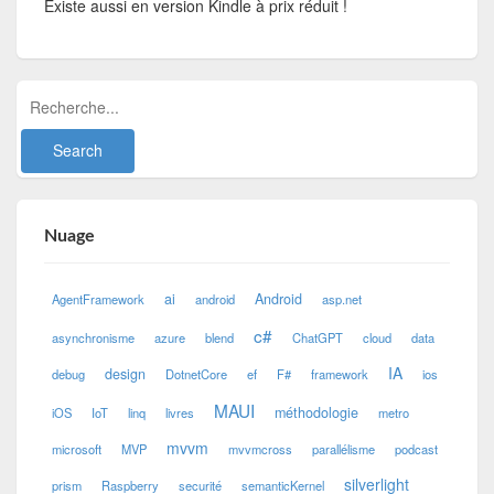
Existe aussi en version Kindle à prix réduit !
Nuage
ai
Android
AgentFramework
android
asp.net
c#
asynchronisme
azure
blend
ChatGPT
cloud
data
IA
design
debug
DotnetCore
ef
F#
framework
ios
MAUI
méthodologie
iOS
IoT
linq
livres
metro
mvvm
microsoft
MVP
mvvmcross
parallélisme
podcast
silverlight
prism
Raspberry
securité
semanticKernel