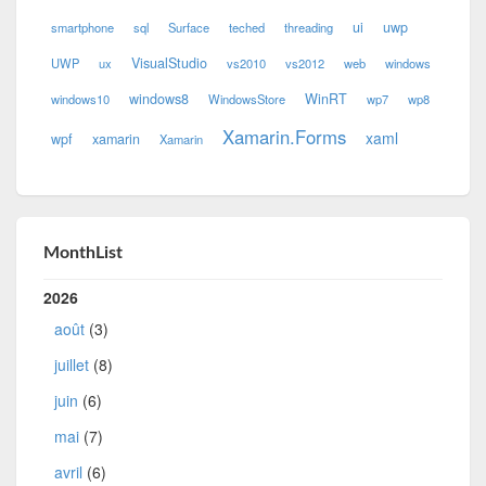
ui
uwp
smartphone
sql
Surface
teched
threading
VisualStudio
UWP
ux
vs2010
vs2012
web
windows
windows8
WinRT
windows10
WindowsStore
wp7
wp8
Xamarin.Forms
xaml
wpf
xamarin
Xamarin
MonthList
2026
août
(3)
juillet
(8)
juin
(6)
mai
(7)
avril
(6)