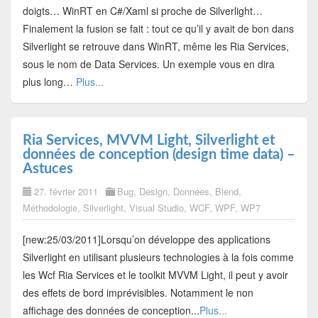
doigts… WinRT en C#/Xaml si proche de Silverlight…
Finalement la fusion se fait : tout ce qu’il y avait de bon dans
Silverlight se retrouve dans WinRT, même les Ria Services,
sous le nom de Data Services. Un exemple vous en dira
plus long…
Plus...
Ria Services, MVVM Light, Silverlight et
données de conception (design time data) –
Astuces
27. février 2011
Bug
,
Design
,
Données
,
Blend
,
Méthodologie
,
Silverlight
,
Visual Studio
,
WCF
,
WPF
,
WP7
[new:25/03/2011]Lorsqu’on développe des applications
Silverlight en utilisant plusieurs technologies à la fois comme
les Wcf Ria Services et le toolkit MVVM Light, il peut y avoir
des effets de bord imprévisibles. Notamment le non
affichage des données de conception...
Plus...