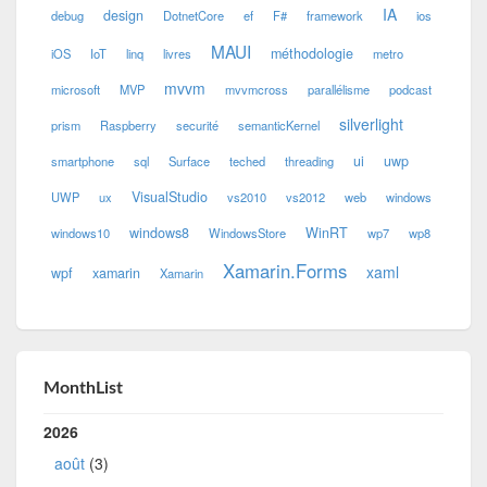
IA
design
debug
DotnetCore
ef
F#
framework
ios
MAUI
méthodologie
iOS
IoT
linq
livres
metro
mvvm
microsoft
MVP
mvvmcross
parallélisme
podcast
silverlight
prism
Raspberry
securité
semanticKernel
ui
uwp
smartphone
sql
Surface
teched
threading
VisualStudio
UWP
ux
vs2010
vs2012
web
windows
windows8
WinRT
windows10
WindowsStore
wp7
wp8
Xamarin.Forms
xaml
wpf
xamarin
Xamarin
MonthList
2026
août
(3)