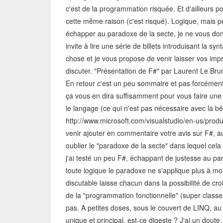
c'est de la programmation risquée. Et d'ailleurs pou
cette même raison (c'est risqué). Logique, mais peu
échapper au paradoxe de la secte, je ne vous don
invite à lire une série de billets introduisant la 
chose et je vous propose de venir laisser vos im
discuter. "Présentation de F#" par Laurent Le Brun. L
En retour c'est un peu sommaire et pas forcément 
ça vous en dira suffisamment pour vous faire une i
le langage (ce qui n'est pas nécessaire avec la bê
http://www.microsoft.com/visualstudio/en-us/prod
venir ajouter en commentaire votre avis sur F#,
oublier le "paradoxe de la secte" dans lequel ce
j'ai testé un peu F#, échappant de justesse au para
toute logique le paradoxe ne s'applique plus à mon 
discutable laisse chacun dans la possibilité de croir
de la "programmation fonctionnelle" (super classe 
pas. A petites doses, sous le couvert de LINQ, au 
unique et principal, est-ce digeste ? J'ai un dou