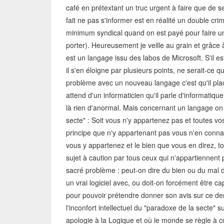
café en prétextant un truc urgent à faire que de s
fait ne pas s'informer est en réalité un double cri
minimum syndical quand on est payé pour faire un 
porter). Heureusement je veille au grain et grâc
est un langage issu des labos de Microsoft. S'il 
il s'en éloigne par plusieurs points, ne serait-ce qu
problème avec un nouveau langage c'est qu'il pla
attend d'un informaticien qu'il parle d'informatique
là rien d'anormal. Mais concernant un langage on 
secte" : Soit vous n'y appartenez pas et toutes vo
principe que n'y appartenant pas vous n'en connais
vous y appartenez et le bien que vous en direz,
sujet à caution par tous ceux qui n'appartiennent 
sacré problème : peut-on dire du bien ou du mal
un vrai logiciel avec, ou doit-on forcément être 
pour pouvoir prétendre donner son avis sur ce der
l'inconfort intellectuel du "paradoxe de la secte"
apologie à la Logique et où le monde se règle à 