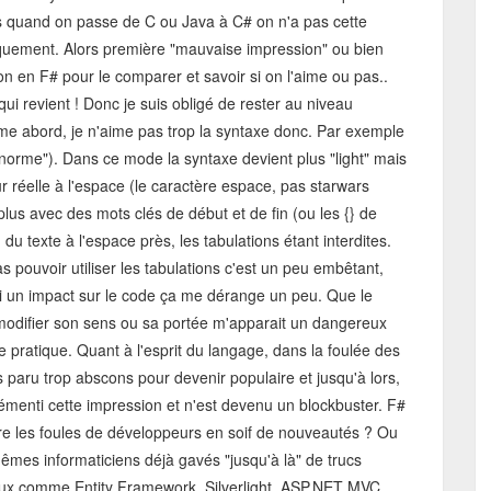
is quand on passe de C ou Java à C# on n'a pas cette
quement. Alors première "mauvaise impression" ou bien
bon en F# pour le comparer et savoir si on l'aime ou pas..
ui revient ! Donc je suis obligé de rester au niveau
rime abord, je n'aime pas trop la syntaxe donc. Par exemple
 "norme"). Dans ce mode la syntaxe devient plus "light" mais
r réelle à l'espace (le caractère espace, pas starwars
 plus avec des mots clés de début et de fin (ou les {} de
u texte à l'espace près, les tabulations étant interdites.
as pouvoir utiliser les tabulations c'est un peu embêtant,
i un impact sur le code ça me dérange un peu. Que le
modifier son sens ou sa portée m'apparait un dangereux
 pratique. Quant à l'esprit du langage, dans la foulée des
paru trop abscons pour devenir populaire et jusqu'à lors,
menti cette impression et n'est devenu un blockbuster. F#
duire les foules de développeurs en soif de nouveautés ? Ou
 mêmes informaticiens déjà gavés "jusqu'à là" de trucs
ux comme Entity Framework, Silverlight, ASP.NET MVC,