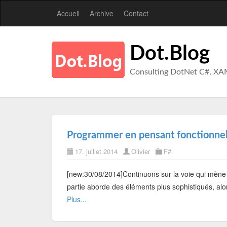
Accueil
Archive
Contact
Dot.Blog
Consulting DotNet C#, XA
Programmer en pensant fonctionnel
17. juillet 2014
Olivier
F#
[new:30/08/2014]Continuons sur la voie qui mène à
partie aborde des éléments plus sophistiqués, alor
Plus...