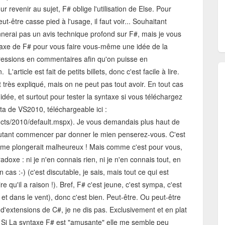
r revenir au sujet, F# oblige l'utilisation de Else. Pour
t-être casse pied à l'usage, il faut voir... Souhaitant
nerai pas un avis technique profond sur F#, mais je vous
syntaxe de F# pour vous faire vous-même une idée de la
pressions en commentaires afin qu'on puisse en
'article est fait de petits billets, donc c'est facile à lire.
très expliqué, mais on ne peut pas tout avoir. En tout cas
dée, et surtout pour tester la syntaxe si vous téléchargez
ta de VS2010, téléchargeable ici :
ucts/2010/default.mspx). Je vous demandais plus haut de
 autant commencer par donner le mien penserez-vous. C'est
la me plongerait malheureux ! Mais comme c'est pour vous,
doxe : ni je n'en connais rien, ni je n'en connais tout, en
cas :-) (c'est discutable, je sais, mais tout ce qui est
e qu'il a raison !). Bref, F# c'est jeune, c'est sympa, c'est
et dans le vent), donc c'est bien. Peut-être. Ou peut-être
d'extensions de C#, je ne dis pas. Exclusivement et en plat
te. Si La syntaxe F# est "amusante" elle me semble peu