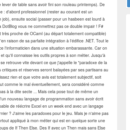
e lever de table sans avoir fini son rouleau printemps). De
me : d'abord professionnel (rester au courant est un
job), ensuite social (passer pour un hasbeen est lourd à
e à DotBlog vous ne commettrez pas ce double impair ! F#
est très proche de OCaml (au départ totalement compatible)
'en raison de sa parfaite intégration à l'édifice .NET. Tout le
ce l'informaticien dans une situation embarassante. Car on
 et qu'il connaisse les outils propres à son métier. Jusqu'à
se retrouve vite devant ce que j'appelle le "paradoxe de la
s critiques et réserves seront balayées par ses partisans au
sez rien et que votre avis est totalement subjectif, soit
 tout comme le mal éventuellement, sera considéré comme
pas à la dite secte ... Mais cela pose tout de même un
 d'un nouveau langage de programmation sans avoir écrit
capable de réécrire Excel en un week end avec un langage
nier ? J'aime les paradoxes pour le jeu. Mais je n'aime pas
 surtout appliqué à mon métier qui est en quelque sorte une
coups de If Then Else. Des If avec un Then mais sans Else