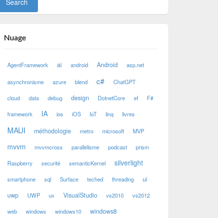
Nuage
ai
Android
AgentFramework
android
asp.net
c#
asynchronisme
azure
blend
ChatGPT
design
cloud
data
debug
DotnetCore
ef
F#
IA
framework
ios
iOS
IoT
linq
livres
MAUI
méthodologie
metro
microsoft
MVP
mvvm
mvvmcross
parallélisme
podcast
prism
silverlight
Raspberry
securité
semanticKernel
ui
smartphone
sql
Surface
teched
threading
uwp
VisualStudio
UWP
ux
vs2010
vs2012
windows8
web
windows
windows10