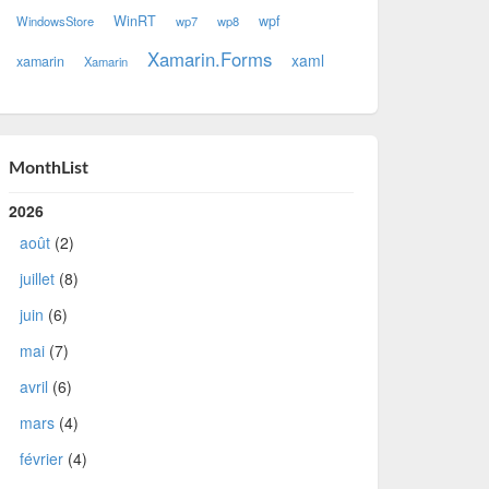
WinRT
wpf
WindowsStore
wp7
wp8
Xamarin.Forms
xaml
xamarin
Xamarin
MonthList
2026
août
(2)
juillet
(8)
juin
(6)
mai
(7)
avril
(6)
mars
(4)
février
(4)