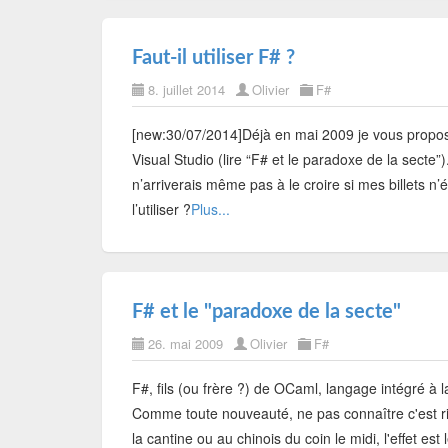
Faut-il utiliser F# ?
8. juillet 2014
Olivier
F#
[new:30/07/2014]Déjà en mai 2009 je vous proposa
Visual Studio (lire “F# et le paradoxe de la secte
n’arriverais même pas à le croire si mes billets n’é
l’utiliser ?
Plus...
F# et le "paradoxe de la secte"
26. mai 2009
Olivier
F#
F#, fils (ou frère ?) de OCaml, langage intégré à l
Comme toute nouveauté, ne pas connaître c'est ris
la cantine ou au chinois du coin le midi, l'effet est