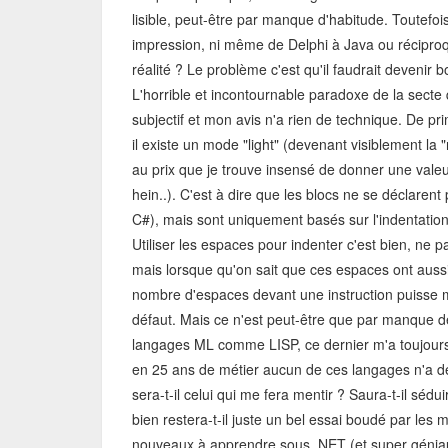
lisible, peut-être par manque d'habitude. Toutefo
impression, ni même de Delphi à Java ou récipro
réalité ? Le problème c'est qu'il faudrait devenir 
L'horrible et incontournable paradoxe de la secte q
subjectif et mon avis n'a rien de technique. De p
il existe un mode "light" (devenant visiblement la
au prix que je trouve insensé de donner une valeu
hein..). C'est à dire que les blocs ne se déclarent
C#), mais sont uniquement basés sur l'indentation d
Utiliser les espaces pour indenter c'est bien, ne p
mais lorsque qu'on sait que ces espaces ont auss
nombre d'espaces devant une instruction puisse 
défaut. Mais ce n'est peut-être que par manque de
langages ML comme LISP, ce dernier m'a toujours 
en 25 ans de métier aucun de ces langages n'a dé
sera-t-il celui qui me fera mentir ? Saura-t-il sé
bien restera-t-il juste un bel essai boudé par les
nouveaux à apprendre sous .NET (et super génia