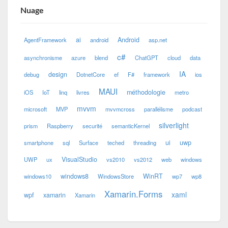
Nuage
ai
Android
AgentFramework
android
asp.net
c#
asynchronisme
azure
blend
ChatGPT
cloud
data
IA
design
debug
DotnetCore
ef
F#
framework
ios
MAUI
méthodologie
iOS
IoT
linq
livres
metro
mvvm
microsoft
MVP
mvvmcross
parallélisme
podcast
silverlight
prism
Raspberry
securité
semanticKernel
ui
uwp
smartphone
sql
Surface
teched
threading
VisualStudio
UWP
ux
vs2010
vs2012
web
windows
windows8
WinRT
windows10
WindowsStore
wp7
wp8
Xamarin.Forms
xaml
wpf
xamarin
Xamarin