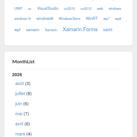
VisualStudio
UWP
ux
vs2010
vs2012
web
windows
windows8
WinRT
windows10
WindowsStore
wp7
wp8
Xamarin.Forms
xaml
wpf
xamarin
Xamarin
MonthList
2026
août
(3)
juillet
(8)
juin
(6)
mai
(7)
avril
(6)
mars
(4)