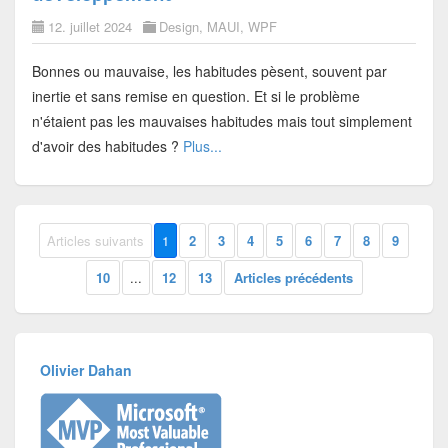
12. juillet 2024
Design
,
MAUI
,
WPF
Bonnes ou mauvaise, les habitudes pèsent, souvent par
inertie et sans remise en question. Et si le problème
n'étaient pas les mauvaises habitudes mais tout simplement
d'avoir des habitudes ?
Plus...
Articles suivants
1
2
3
4
5
6
7
8
9
10
...
12
13
Articles précédents
Olivier Dahan