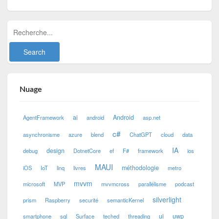
Nuage
ai
Android
AgentFramework
android
asp.net
c#
asynchronisme
azure
blend
ChatGPT
cloud
data
IA
design
debug
DotnetCore
ef
F#
framework
ios
MAUI
méthodologie
iOS
IoT
linq
livres
metro
mvvm
microsoft
MVP
mvvmcross
parallélisme
podcast
silverlight
prism
Raspberry
securité
semanticKernel
ui
uwp
smartphone
sql
Surface
teched
threading