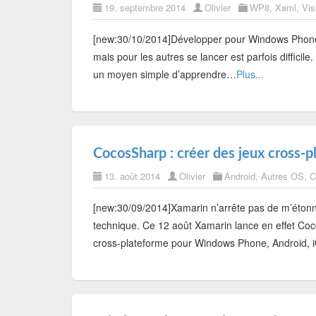
19. septembre 2014
Olivier
WP8
,
Xaml
,
Vis
[new:30/10/2014]Développer pour Windows Phone es
mais pour les autres se lancer est parfois difficil
un moyen simple d’apprendre…
Plus...
CocosSharp : créer des jeux cross-p
13. août 2014
Olivier
Android
,
Autres OS
,
C
[new:30/09/2014]Xamarin n’arrête pas de m’étonn
technique. Ce 12 août Xamarin lance en effet Coc
cross-plateforme pour Windows Phone, Android, 