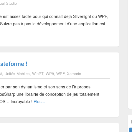
ual Studio
t assez facile pour qui connait déjà Silverlight ou WPF,
e. Suivre pas à pas le développement d’une application est
lateforme !
#
,
Unités Mobiles
,
WinRT
,
WP8
,
WPF
,
Xamarin
er par son dynamisme et son sens de l’à propos
osSharp une librairie de conception de jeu totalement
iOS… Incroyable !
Plus...