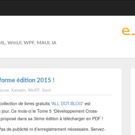
ML, WinUI, WPF, MAUI, IA
orme édition 2015 !
Azure
,
Xamarin
,
WinRT
,
Xaml
collection de livres gratuits “
ALL DOT.BLOG
” est
à jour. Ce mois-ci le Tome 5 “Développement Cross-
 proposé dans sa 3ème édition à télécharger en PDF !
as de publicité ni d’enregistrement nécessaire. Servez-