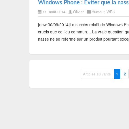
Windows Phone : Eviter que la nass
11. août 2014
Olivier
Humeur
,
WP8
[new:30/09/2014]Le succès relatif de Windows Pho
cruels que ce lieu commun… La vraie question qui
nasse ne se referme sur un produit pourtant exce
Articles suivants
1
2