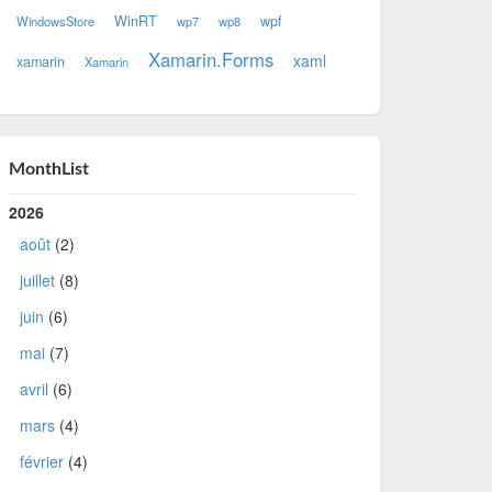
WinRT
wpf
WindowsStore
wp7
wp8
Xamarin.Forms
xaml
xamarin
Xamarin
MonthList
2026
août
(2)
juillet
(8)
juin
(6)
mai
(7)
avril
(6)
mars
(4)
février
(4)