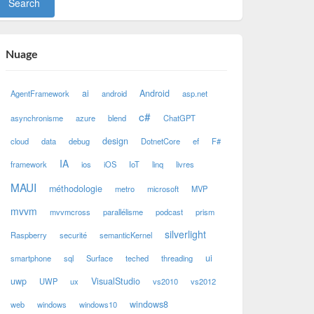
Nuage
ai
Android
AgentFramework
android
asp.net
c#
asynchronisme
azure
blend
ChatGPT
design
cloud
data
debug
DotnetCore
ef
F#
IA
framework
ios
iOS
IoT
linq
livres
MAUI
méthodologie
metro
microsoft
MVP
mvvm
mvvmcross
parallélisme
podcast
prism
silverlight
Raspberry
securité
semanticKernel
ui
smartphone
sql
Surface
teched
threading
uwp
VisualStudio
UWP
ux
vs2010
vs2012
windows8
web
windows
windows10