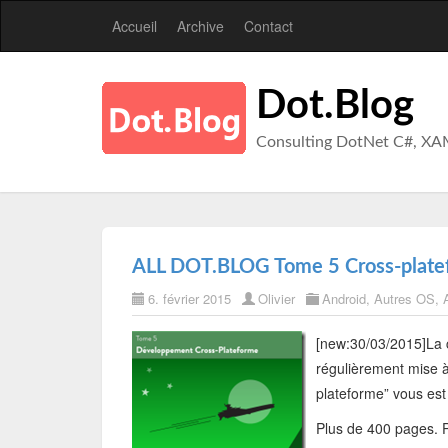
Accueil
Archive
Contact
Dot.Blog
Consulting DotNet C#, XA
ALL DOT.BLOG Tome 5 Cross-platef
6. février 2015
Olivier
Android
,
Autres OS
,
[new:30/03/2015]
La 
régulièrement mise 
plateforme” vous est
Plus de 400 pages. P