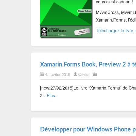
vous c’est cadeau !
MvvmCross, MvvmLig
Xamarin.Forms, l’édi
Téléchargez le livre
Xamarin.Forms Book, Preview 2 à t
4. février 2015
Olivier
[new:27/02/2015]Le livre “Xamarin.Forms” de Char
2…
Plus...
Développer pour Windows Phone pa