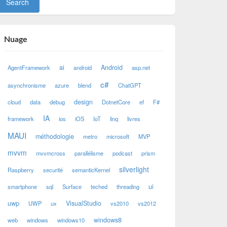
Nuage
ai
Android
AgentFramework
android
asp.net
c#
asynchronisme
azure
blend
ChatGPT
design
cloud
data
debug
DotnetCore
ef
F#
IA
framework
ios
iOS
IoT
linq
livres
MAUI
méthodologie
metro
microsoft
MVP
mvvm
mvvmcross
parallélisme
podcast
prism
silverlight
Raspberry
securité
semanticKernel
ui
smartphone
sql
Surface
teched
threading
uwp
VisualStudio
UWP
ux
vs2010
vs2012
windows8
web
windows
windows10