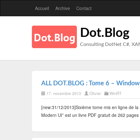
Accueil
Archive
Contact
Dot.Blog
Consulting DotNet C#, XA
ALL DOT.BLOG : Tome 6 – Windows
17. novembre 2013
Olivier
WinRT
[new:31/12/2013]Sixième tome mis en ligne de l
Modern UI” est un livre PDF gratuit de 262 pages 