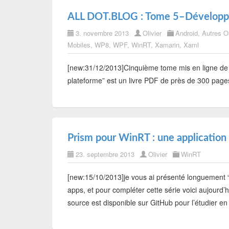
ALL DOT.BLOG : Tome 5–Développ
3. novembre 2013
Olivier
Android
,
Autres 
Mobiles
,
WP8
,
WPF
,
WinRT
,
Xamarin
,
Xaml
[new:31/12/2013]Cinquième tome mis en ligne d
plateforme” est un livre PDF de près de 300 pages
Prism pour WinRT : une applicatio
23. septembre 2013
Olivier
WinRT
[new:15/10/2013]je vous ai présenté longuement 
apps, et pour compléter cette série voici aujourd’
source est disponible sur GitHub pour l’étudier en 