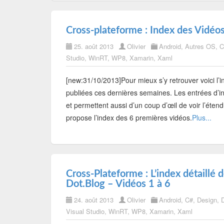
Cross-plateforme : Index des Vidéos
25. août 2013
Olivier
Android
,
Autres OS
,
C
Studio
,
WinRT
,
WP8
,
Xamarin
,
Xaml
[new:31/10/2013]Pour mieux s’y retrouver voici l’i
publiées ces dernières semaines. Les entrées d’
et permettent aussi d’un coup d’œil de voir l’étend
propose l’index des 6 premières vidéos.
Plus...
Cross-Plateforme : L’index détaillé 
Dot.Blog – Vidéos 1 à 6
24. août 2013
Olivier
Android
,
C#
,
Design
,
Visual Studio
,
WinRT
,
WP8
,
Xamarin
,
Xaml