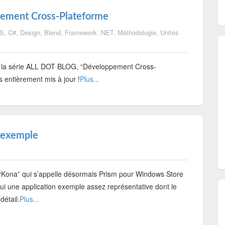
ement Cross-Plateforme
OS
,
C#
,
Design
,
Blend
,
Framework .NET
,
Méthodologie
,
Unités
e la série ALL DOT BLOG, “Développement Cross-
 entièrement mis à jour !
Plus...
n exemple
“Kona” qui s’appelle désormais Prism pour Windows Store
hui une application exemple assez représentative dont le
détail.
Plus...