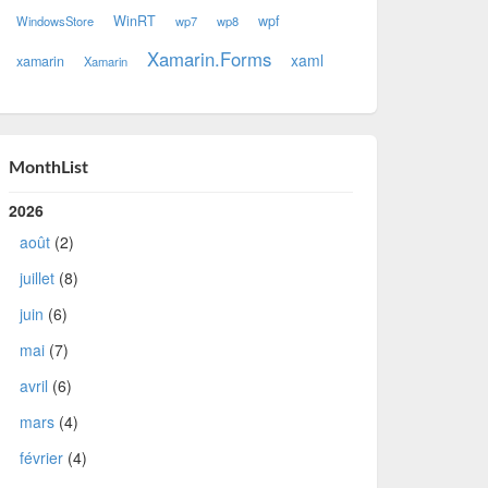
WinRT
wpf
WindowsStore
wp7
wp8
Xamarin.Forms
xaml
xamarin
Xamarin
MonthList
2026
août
(2)
juillet
(8)
juin
(6)
mai
(7)
avril
(6)
mars
(4)
février
(4)