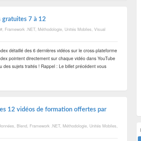
 gratuites 7 à 12
#
,
Framework .NET
,
Méthodologie
,
Unités Mobiles
,
Visual
ndex détaillé des 6 dernières vidéos sur le cross-plateforme
index pointent directement sur chaque vidéo dans YouTube
u des sujets traités ! Rappel : Le billet précédent vous
des 12 vidéos de formation offertes par
Données
,
Blend
,
Framework .NET
,
Méthodologie
,
Unités Mobiles
,