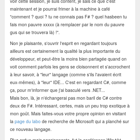
voir cette session, je suis content, je sais ce que c'est
maintenant et je pourrai frimer à la machine à café
"comment ? quoi ? tu ne connais pas F# ? quel hasbeen tu
fais mon pauvre xxxxx (à remplacer par le nom du pauvre
gus qui se trouvera là) !".
Non je plaisante, s'ouvrir l'esprit en regardant toujours
ailleurs est certainement la qualité la plus importante du
développeur, et peut-être la moins bien partagée quand on
voit comment parfois les gens se cloisonnent et s'accrochent
à leur savoir, à "leur" langage (comme s'ils l'avaient écrit
eux-mêmes), à "leur" IDE... C'est en regardant C#, comme
ça, pour m'informer que j'ai basculé vers .NET...
Mais bon, là, je n'échangerai pas mon baril de C# contre
deux de F#. Intéressant, certes, mais un peu trop exotique à
mon goût. Mais faites-vous votre propre opinion en visitant
la
page du labo
de recherche de Microsoft qui a planché sur
ce nouveau langage.