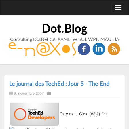
Toggl
naviga
Dot.Blog
Consulting DotNet C#, XAML, WinUI, WPF, MAUI, IA
Le journal des TechEd : Jour 5 - The End
9. novembre 2007
Ca y est... C'est (déjà) fini