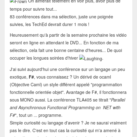
On aimerait tellement en voir plus, avoir plus de
temps pour suivre tout...
83 conférences dans ma sélection, juste une poignée
suivies, les TechEd devrait durer 1 mois !
Heureusement qu'à partir de la semaine prochaine les vidéo
seront en ligne en attendant le DVD... En fonction de ma
sélection, cela fait une bonne centaine d'heures... De quoi
occuper les longues soirées d'hiver
.
J'ai suivi aujourd'hui une conférence sur un langage un peu
exotique,
F#
, vous connaissez ? Un dérivé de ocaml
(Objective Caml) un style différent appelé "programmation
fonctionnelle orientée objet". Avantage de F#, il fonctionnera
sous MONO aussi. La conférence TLA405 se titrait "
Parallel
and Asynchronous Functional Programming on NET with
F#
", tout un ... programme.
Simple curiosité ou langage d'avenir ? Je ne saurai vraiment
pas le dire. C'est en tout cas la curiosité qui m'a amené à