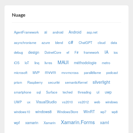
Nuage
ai
Android
AgentFramework
android
asp.net
c#
asynchronisme
azure
blend
ChatGPT
cloud
data
IA
design
debug
DotnetCore
ef
F#
framework
ios
MAUI
méthodologie
iOS
IoT
linq
livres
metro
mvvm
microsoft
MVP
mvvmcross
parallélisme
podcast
silverlight
prism
Raspberry
securité
semanticKernel
ui
uwp
smartphone
sql
Surface
teched
threading
VisualStudio
UWP
ux
vs2010
vs2012
web
windows
windows8
WinRT
windows10
WindowsStore
wp7
wp8
Xamarin.Forms
xaml
wpf
xamarin
Xamarin