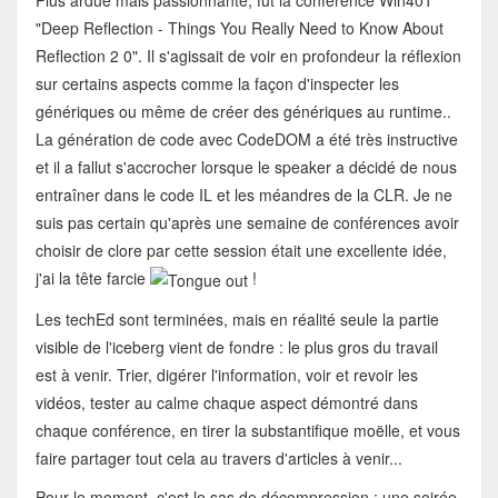
Plus ardue mais passionnante, fut la conférence Win401
"Deep Reflection - Things You Really Need to Know About
Reflection 2 0". Il s'agissait de voir en profondeur la réflexion
sur certains aspects comme la façon d'inspecter les
génériques ou même de créer des génériques au runtime..
La génération de code avec CodeDOM a été très instructive
et il a fallut s'accrocher lorsque le speaker a décidé de nous
entraîner dans le code IL et les méandres de la CLR. Je ne
suis pas certain qu'après une semaine de conférences avoir
choisir de clore par cette session était une excellente idée,
j'ai la tête farcie
!
Les techEd sont terminées, mais en réalité seule la partie
visible de l'iceberg vient de fondre : le plus gros du travail
est à venir. Trier, digérer l'information, voir et revoir les
vidéos, tester au calme chaque aspect démontré dans
chaque conférence, en tirer la substantifique moëlle, et vous
faire partager tout cela au travers d'articles à venir...
Pour le moment, c'est le sas de décompression : une soirée