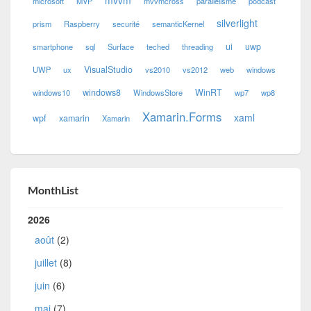
mvvm
microsoft
MVP
mvvmcross
parallélisme
podcast
silverlight
prism
Raspberry
securité
semanticKernel
ui
uwp
smartphone
sql
Surface
teched
threading
VisualStudio
UWP
ux
vs2010
vs2012
web
windows
windows8
WinRT
windows10
WindowsStore
wp7
wp8
Xamarin.Forms
xaml
wpf
xamarin
Xamarin
MonthList
2026
août
(2)
juillet
(8)
juin
(6)
mai
(7)