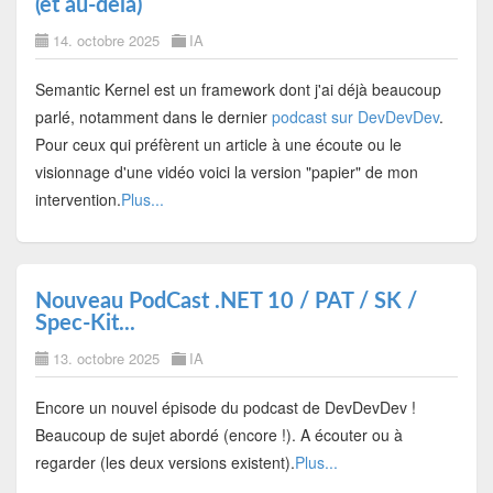
(et au-delà)
14. octobre 2025
IA
Semantic Kernel est un framework dont j'ai déjà beaucoup
parlé, notamment dans le dernier
podcast sur DevDevDev
.
Pour ceux qui préfèrent un article à une écoute ou le
visionnage d'une vidéo voici la version "papier" de mon
intervention.
Plus...
Nouveau PodCast .NET 10 / PAT / SK /
Spec-Kit...
13. octobre 2025
IA
Encore un nouvel épisode du podcast de DevDevDev !
Beaucoup de sujet abordé (encore !). A écouter ou à
regarder (les deux versions existent).
Plus...