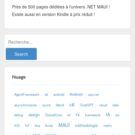
Près de 500 pages dédiées à l'univers .NET MAUI !
Existe aussi en version Kindle à prix réduit !
Nuage
ai
Android
AgentFramework
android
asp.net
c#
asynchronisme
azure
blend
ChatGPT
cloud
data
IA
design
debug
DotnetCore
ef
F#
framework
ios
MAUI
méthodologie
iOS
IoT
linq
livres
metro