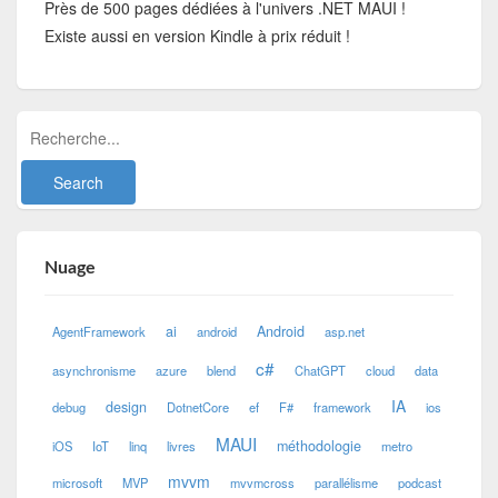
Près de 500 pages dédiées à l'univers .NET MAUI !
Existe aussi en version Kindle à prix réduit !
Nuage
ai
Android
AgentFramework
android
asp.net
c#
asynchronisme
azure
blend
ChatGPT
cloud
data
IA
design
debug
DotnetCore
ef
F#
framework
ios
MAUI
méthodologie
iOS
IoT
linq
livres
metro
mvvm
microsoft
MVP
mvvmcross
parallélisme
podcast