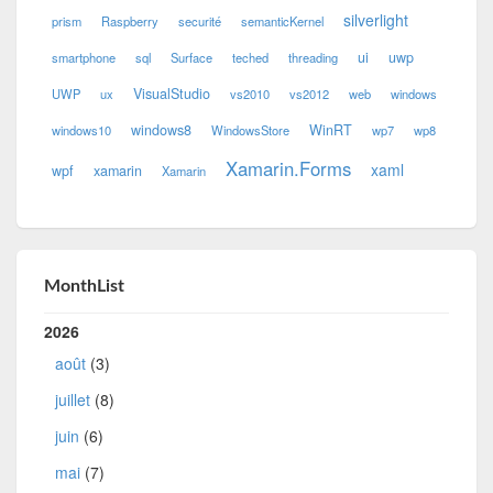
silverlight
prism
Raspberry
securité
semanticKernel
ui
uwp
smartphone
sql
Surface
teched
threading
VisualStudio
UWP
ux
vs2010
vs2012
web
windows
windows8
WinRT
windows10
WindowsStore
wp7
wp8
Xamarin.Forms
xaml
wpf
xamarin
Xamarin
MonthList
2026
août
(3)
juillet
(8)
juin
(6)
mai
(7)