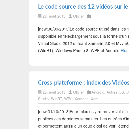
Le code source des 12 vidéos sur le
28. août 2013
Olivier
[new:30/09/2013]Le code source utilisé dans les 
disponible en téléchargement sous la forme d'un se
Visual Studio 2012 utilisant Xamarin 2.0 et MvvmC
(WinRT), Windows Phone 8, WPF et Android.
Plus.
Cross-plateforme : Index des Vidéos
25. août 2013
Olivier
Android
,
Autres OS
,
C
Studio
,
WinRT
,
WP8
,
Xamarin
,
Xaml
[new:31/10/2013]Pour mieux s’y retrouver voici l’i
publiées ces dernières semaines. Les entrées d’
et permettent aussi d’un coup d’œil de voir l’étend