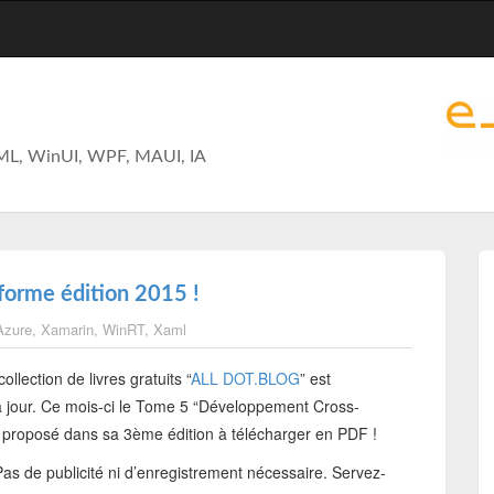
ML, WinUI, WPF, MAUI, IA
orme édition 2015 !
Azure
,
Xamarin
,
WinRT
,
Xaml
collection de livres gratuits “
ALL DOT.BLOG
” est
à jour. Ce mois-ci le Tome 5 “Développement Cross-
 proposé dans sa 3ème édition à télécharger en PDF !
as de publicité ni d’enregistrement nécessaire. Servez-