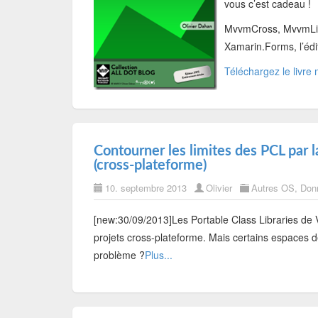
vous c’est cadeau !
MvvmCross, MvvmLig
Xamarin.Forms, l’édi
Téléchargez le livre
Contourner les limites des PCL par l
(cross-plateforme)
10. septembre 2013
Olivier
Autres OS
,
Don
[new:30/09/2013]Les Portable Class Libraries de V
projets cross-plateforme. Mais certains espace
problème ?
Plus...