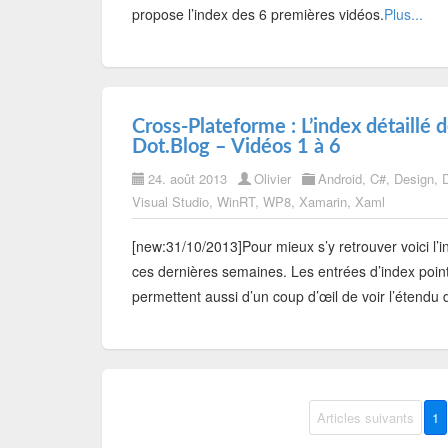
propose l’index des 6 premières vidéos.
Plus...
Cross-Plateforme : L’index détaillé 
Dot.Blog – Vidéos 1 à 6
24. août 2013
Olivier
Android
,
C#
,
Design
,
Visual Studio
,
WinRT
,
WP8
,
Xamarin
,
Xaml
[new:31/10/2013]Pour mieux s’y retrouver voici l’i
ces dernières semaines. Les entrées d’index poi
permettent aussi d’un coup d’œil de voir l’étendu d
Articles suivants
1