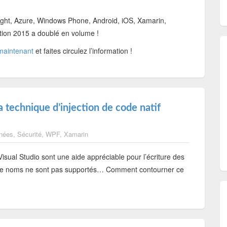
ht, Azure, Windows Phone, Android, iOS, Xamarin,
tion 2015 a doublé en volume !
 maintenant
et faites circulez l’information !
a technique d’injection de code natif
nées
,
Sécurité
,
WPF
,
Xamarin
isual Studio sont une aide appréciable pour l’écriture des
s de noms ne sont pas supportés… Comment contourner ce