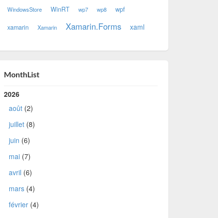
WinRT
wpf
WindowsStore
wp7
wp8
Xamarin.Forms
xaml
xamarin
Xamarin
MonthList
2026
août
(2)
juillet
(8)
juin
(6)
mai
(7)
avril
(6)
mars
(4)
février
(4)