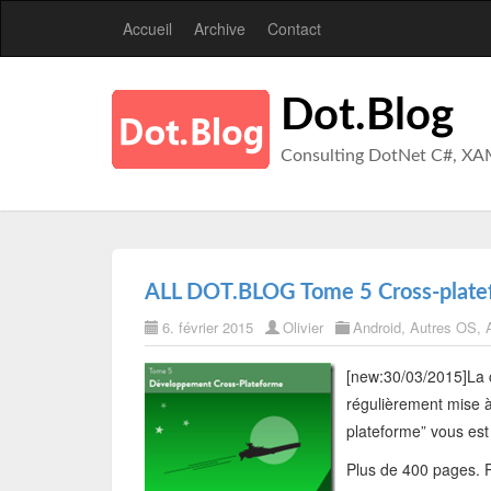
Accueil
Archive
Contact
Dot.Blog
Consulting DotNet C#, XA
ALL DOT.BLOG Tome 5 Cross-platef
6. février 2015
Olivier
Android
,
Autres OS
,
[new:30/03/2015]
La 
régulièrement mise 
plateforme” vous est
Plus de 400 pages. P