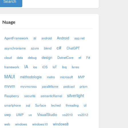
Nuage
ai
Android
AgentFramework
android
asp.net
c#
asynchronisme
azure
blend
ChatGPT
design
cloud
data
debug
DotnetCore
ef
F#
IA
framework
ios
iOS
IoT
linq
livres
MAUI
méthodologie
metro
microsoft
MVP
mvvm
mvvmcross
parallélisme
podcast
prism
silverlight
Raspberry
securité
semanticKernel
ui
smartphone
sql
Surface
teched
threading
uwp
VisualStudio
UWP
ux
vs2010
vs2012
windows8
web
windows
windows10