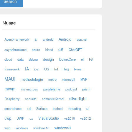
Nuage
ai
Android
AgentFramework
android
asp.net
c#
asynchronisme
azure
blend
ChatGPT
design
cloud
data
debug
DotnetCore
ef
F#
IA
framework
ios
iOS
IoT
linq
livres
MAUI
méthodologie
metro
microsoft
MVP
mvvm
mvvmcross
parallélisme
podcast
prism
silverlight
Raspberry
securité
semanticKernel
ui
smartphone
sql
Surface
teched
threading
uwp
VisualStudio
UWP
ux
vs2010
vs2012
windows8
web
windows
windows10