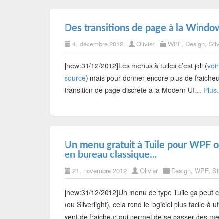
Des transitions de page à la Window
4. décembre 2012
Olivier
WPF
,
Design
,
Silv
[new:31/12/2012]Les menus à tuiles c’est joli (
voi
source
) mais pour donner encore plus de fraiche
transition de page discrète à la Modern UI…
Plus.
Un menu gratuit à Tuile pour WPF 
en bureau classique…
21. novembre 2012
Olivier
Design
,
WPF
,
Si
[new:31/12/2012]Un menu de type Tuile ça peut 
(ou Silverlight), cela rend le logiciel plus facile à
vent de fraicheur qui permet de se passer des menu