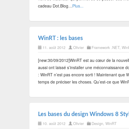
cadeau Dot.Blog…
Plus...
WinRT : les bases
11. août 2012
Olivier
Framework .NET
,
Win
[new:30/09/2012]WinRT est au cœur de la nouvel
aussi ont laissé s’installer une méconnaissance do
: WinRT n’est pas encore sorti ! Maintenant que Wi
temps de préciser les choses. Qu’est-ce que Win
Les bases du design Windows 8 Styl
10. août 2012
Olivier
Design
,
WinRT