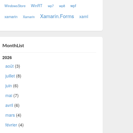
WinRT
wpf
WindowsStore
wp7
wp8
Xamarin.Forms
xaml
xamarin
Xamarin
MonthList
2026
août
(3)
juillet
(8)
juin
(6)
mai
(7)
avril
(6)
mars
(4)
février
(4)