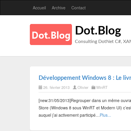
Accueil
Archive
Contact
Dot.Blog
Consulting DotNet C#, XA
Développement Windows 8 : Le liv
26. février 2013
Olivier
WinRT
[new:31/05/2013]Regrouper dans un même ouvrag
Store (Windows 8 sous WinRT et Modern UI) c’est 
auquel j’ai activement participé…
Plus...