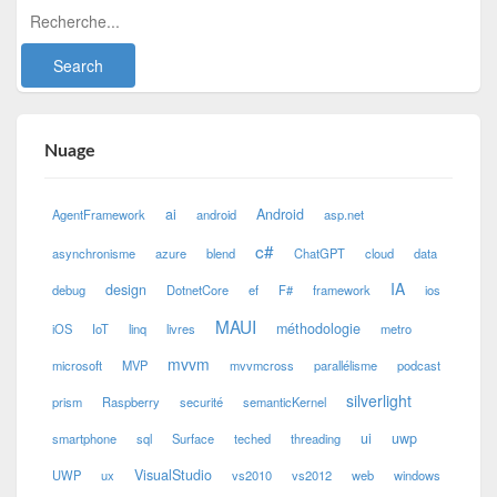
Nuage
ai
Android
AgentFramework
android
asp.net
c#
asynchronisme
azure
blend
ChatGPT
cloud
data
IA
design
debug
DotnetCore
ef
F#
framework
ios
MAUI
méthodologie
iOS
IoT
linq
livres
metro
mvvm
microsoft
MVP
mvvmcross
parallélisme
podcast
silverlight
prism
Raspberry
securité
semanticKernel
ui
uwp
smartphone
sql
Surface
teched
threading
VisualStudio
UWP
ux
vs2010
vs2012
web
windows