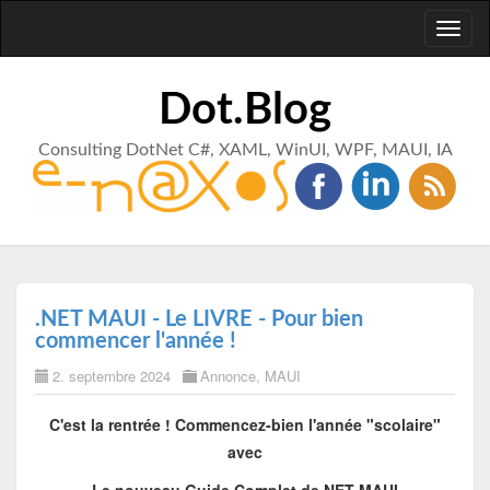
Toggl
naviga
Dot.Blog
Consulting DotNet C#, XAML, WinUI, WPF, MAUI, IA
.NET MAUI - Le LIVRE - Pour bien
commencer l'année !
2. septembre 2024
Annonce
,
MAUI
C'est la rentrée ! Commencez-bien l'année "scolaire"
avec