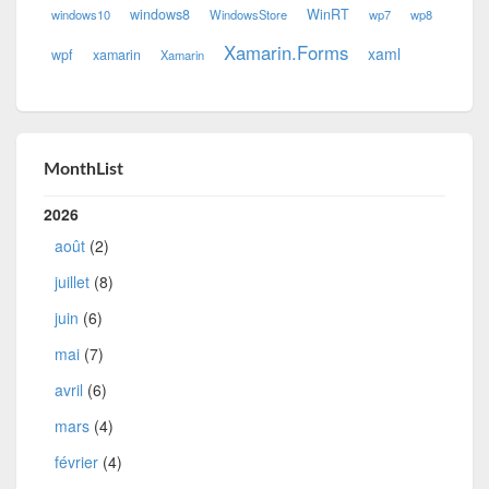
windows8
WinRT
windows10
WindowsStore
wp7
wp8
Xamarin.Forms
xaml
wpf
xamarin
Xamarin
MonthList
2026
août
(2)
juillet
(8)
juin
(6)
mai
(7)
avril
(6)
mars
(4)
février
(4)