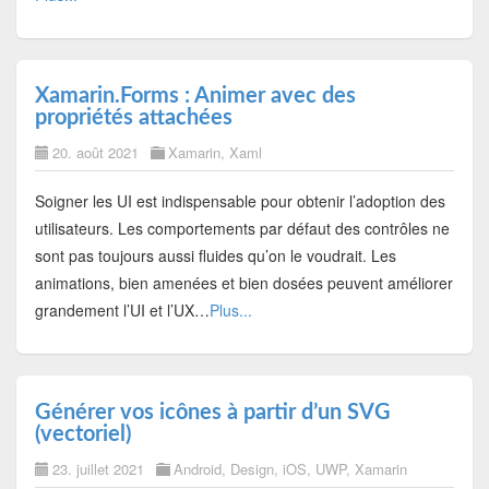
Xamarin.Forms : Animer avec des
propriétés attachées
20. août 2021
Xamarin
,
Xaml
Soigner les UI est indispensable pour obtenir l’adoption des
utilisateurs. Les comportements par défaut des contrôles ne
sont pas toujours aussi fluides qu’on le voudrait. Les
animations, bien amenées et bien dosées peuvent améliorer
grandement l’UI et l’UX…
Plus...
Générer vos icônes à partir d’un SVG
(vectoriel)
23. juillet 2021
Android
,
Design
,
iOS
,
UWP
,
Xamarin