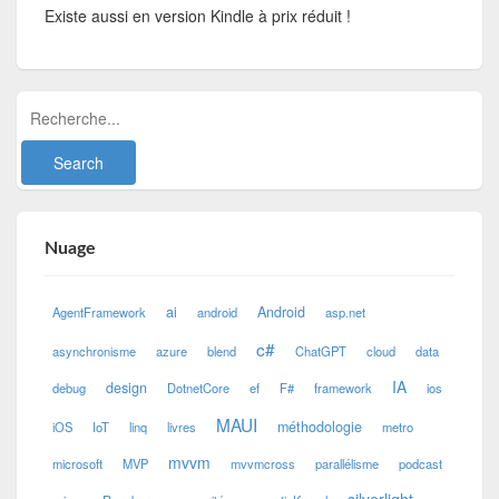
Existe aussi en version Kindle à prix réduit !
Nuage
ai
Android
AgentFramework
android
asp.net
c#
asynchronisme
azure
blend
ChatGPT
cloud
data
IA
design
debug
DotnetCore
ef
F#
framework
ios
MAUI
méthodologie
iOS
IoT
linq
livres
metro
mvvm
microsoft
MVP
mvvmcross
parallélisme
podcast