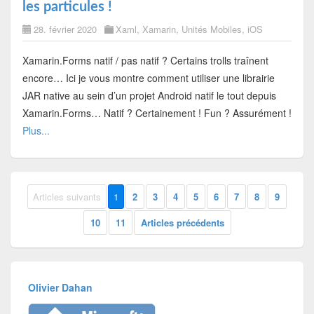
les particules !
28. février 2020
Xaml
,
Xamarin
,
Unités Mobiles
,
iOS
Xamarin.Forms natif / pas natif ? Certains trolls traînent
encore… Ici je vous montre comment utiliser une librairie
JAR native au sein d’un projet Android natif le tout depuis
Xamarin.Forms… Natif ? Certainement ! Fun ? Assurément !
Plus...
Articles suivants
1
2
3
4
5
6
7
8
9
10
11
Articles précédents
Olivier Dahan