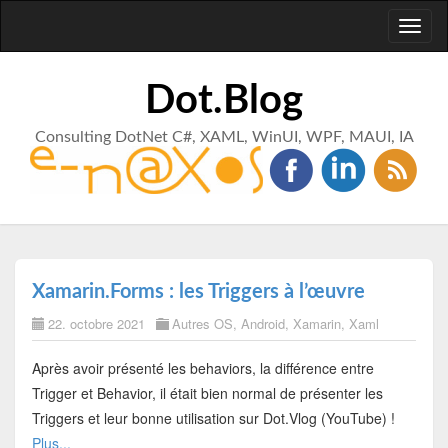
Toggl
naviga
Dot.Blog
Consulting DotNet C#, XAML, WinUI, WPF, MAUI, IA
Xamarin.Forms : les Triggers à l’œuvre
22. octobre 2021
Autres OS
,
Android
,
Xamarin
,
Xaml
Après avoir présenté les behaviors, la différence entre
Trigger et Behavior, il était bien normal de présenter les
Triggers et leur bonne utilisation sur Dot.Vlog (YouTube) !
Plus...