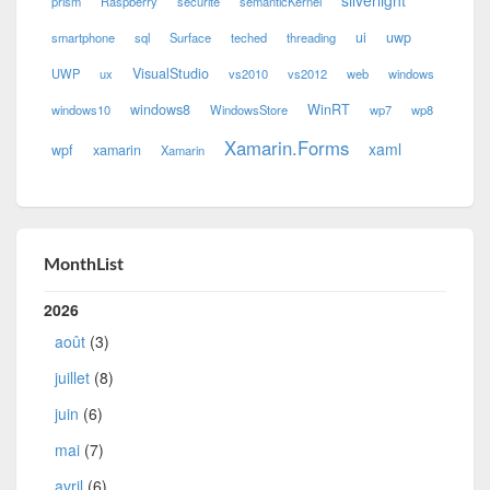
silverlight
prism
Raspberry
securité
semanticKernel
ui
uwp
smartphone
sql
Surface
teched
threading
VisualStudio
UWP
ux
vs2010
vs2012
web
windows
windows8
WinRT
windows10
WindowsStore
wp7
wp8
Xamarin.Forms
xaml
wpf
xamarin
Xamarin
MonthList
2026
août
(3)
juillet
(8)
juin
(6)
mai
(7)
avril
(6)