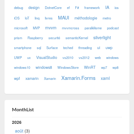
IA
design
debug
DotnetCore
ef
F#
framework
ios
MAUI
méthodologie
iOS
IoT
linq
livres
metro
mvvm
microsoft
MVP
mvvmcross
parallélisme
podcast
silverlight
prism
Raspberry
securité
semanticKernel
ui
uwp
smartphone
sql
Surface
teched
threading
VisualStudio
UWP
ux
vs2010
vs2012
web
windows
windows8
WinRT
windows10
WindowsStore
wp7
wp8
Xamarin.Forms
xaml
wpf
xamarin
Xamarin
MonthList
2026
août
(3)