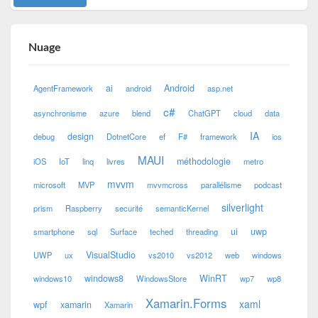
Nuage
ai
Android
AgentFramework
android
asp.net
c#
asynchronisme
azure
blend
ChatGPT
cloud
data
IA
design
debug
DotnetCore
ef
F#
framework
ios
MAUI
méthodologie
iOS
IoT
linq
livres
metro
mvvm
microsoft
MVP
mvvmcross
parallélisme
podcast
silverlight
prism
Raspberry
securité
semanticKernel
ui
uwp
smartphone
sql
Surface
teched
threading
VisualStudio
UWP
ux
vs2010
vs2012
web
windows
windows8
WinRT
windows10
WindowsStore
wp7
wp8
Xamarin.Forms
xaml
wpf
xamarin
Xamarin