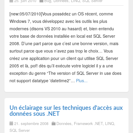
25. juin 2010
Bug
,
Données
,
LINQ
,
SQL Server
[new:05/07/2010]Vous possédez un OS récent, comme
Windows 7, vous développez avec les outils les plus
modernes (disons VS 2010 au hasard) et, bien entendu
votre base de données installée en local est SQL Server
2008. D’une part parce que c’est une bonne version, mais
surtout parce que vous n’avez pas trop le choix… Vous
créez une application pour un client qui utilise SQL Server
2005 et là, pof! dès qu’il exécute votre logiciel il y a une
exception du genre “The version of SQL Server in use does
not support datatype 'datetime2”…
Plus...
Un éclairage sur les techniques d'accès aux
données sous .NET
21. septembre 2008
Données
,
Framework .NET
,
LINQ
,
SQL Server