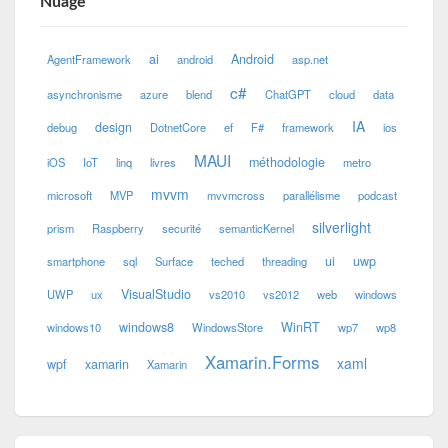
Nuage
ai
Android
AgentFramework
android
asp.net
c#
asynchronisme
azure
blend
ChatGPT
cloud
data
IA
design
debug
DotnetCore
ef
F#
framework
ios
MAUI
méthodologie
iOS
IoT
linq
livres
metro
mvvm
microsoft
MVP
mvvmcross
parallélisme
podcast
silverlight
prism
Raspberry
securité
semanticKernel
ui
uwp
smartphone
sql
Surface
teched
threading
VisualStudio
UWP
ux
vs2010
vs2012
web
windows
windows8
WinRT
windows10
WindowsStore
wp7
wp8
Xamarin.Forms
xaml
wpf
xamarin
Xamarin