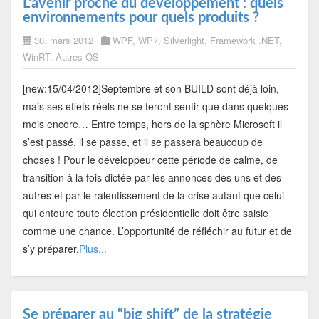
L’avenir proche du développement : quels
environnements pour quels produits ?
30. mars 2012
WPF
,
WP7
,
Silverlight
,
Framework .NET
,
WinRT
,
Autres OS
[new:15/04/2012]Septembre et son BUILD sont déjà loin,
mais ses effets réels ne se feront sentir que dans quelques
mois encore… Entre temps, hors de la sphère Microsoft il
s’est passé, il se passe, et il se passera beaucoup de
choses ! Pour le développeur cette période de calme, de
transition à la fois dictée par les annonces des uns et des
autres et par le ralentissement de la crise autant que celui
qui entoure toute élection présidentielle doit être saisie
comme une chance. L’opportunité de réfléchir au futur et de
s’y préparer.
Plus...
Se préparer au “big shift” de la stratégie