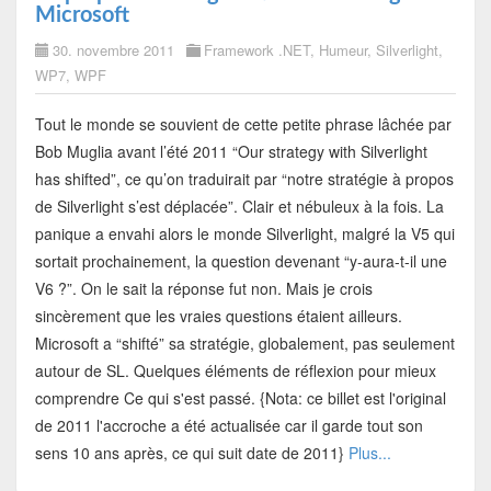
Microsoft
30. novembre 2011
Framework .NET
,
Humeur
,
Silverlight
,
WP7
,
WPF
Tout le monde se souvient de cette petite phrase lâchée par
Bob Muglia avant l’été 2011 “Our strategy with Silverlight
has shifted”, ce qu’on traduirait par “notre stratégie à propos
de Silverlight s’est déplacée”. Clair et nébuleux à la fois. La
panique a envahi alors le monde Silverlight, malgré la V5 qui
sortait prochainement, la question devenant “y-aura-t-il une
V6 ?”. On le sait la réponse fut non. Mais je crois
sincèrement que les vraies questions étaient ailleurs.
Microsoft a “shifté” sa stratégie, globalement, pas seulement
autour de SL. Quelques éléments de réflexion pour mieux
comprendre Ce qui s'est passé. {Nota: ce billet est l'original
de 2011 l'accroche a été actualisée car il garde tout son
sens 10 ans après, ce qui suit date de 2011}
Plus...