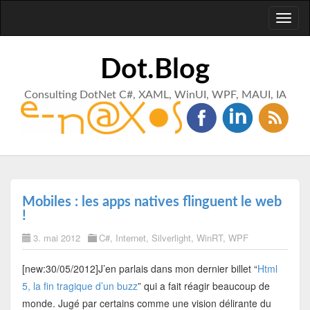
Toggl
naviga
Dot.Blog
Consulting DotNet C#, XAML, WinUI, WPF, MAUI, IA
Mobiles : les apps natives flinguent le web
!
3. mai 2012
C#
,
Internet
,
Silverlight
,
WinRT
,
WPF
[new:30/05/2012]J’en parlais dans mon dernier billet “
Html
5, la fin tragique d’un buzz
” qui a fait réagir beaucoup de
monde. Jugé par certains comme une vision délirante du