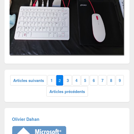
Articles suivants
1
2
3
4
5
6
7
8
9
Articles précédents
Olivier Dahan