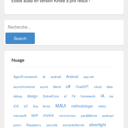
Existe aussi en version Kindle à prix réduit !
Nuage
ai
Android
AgentFramework
android
asp.net
c#
asynchronisme
azure
blend
ChatGPT
cloud
data
IA
design
debug
DotnetCore
ef
F#
framework
ios
MAUI
méthodologie
iOS
IoT
linq
livres
metro
mvvm
microsoft
MVP
mvvmcross
parallélisme
podcast
silverlight
prism
Raspberry
securité
semanticKernel