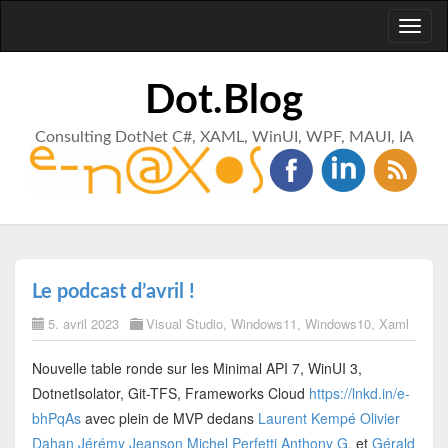
Toggl
naviga
Dot.Blog
Consulting DotNet C#, XAML, WinUI, WPF, MAUI, IA
Le podcast d’avril !
5. avril 2023
Visual Studio
,
Windows11
,
Windows10
,
Xaml
Nouvelle table ronde sur les Minimal API 7, WinUI 3,
DotnetIsolator, Git-TFS, Frameworks Cloud
https://lnkd.in/e-
bhPqAs
avec plein de MVP dedans
Laurent Kempé
Olivier
Dahan
Jérémy Jeanson
Michel Perfetti
Anthony G.
et
Gérald