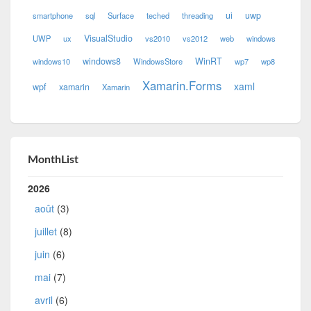
ui
uwp
smartphone
sql
Surface
teched
threading
VisualStudio
UWP
ux
vs2010
vs2012
web
windows
windows8
WinRT
windows10
WindowsStore
wp7
wp8
Xamarin.Forms
xaml
wpf
xamarin
Xamarin
MonthList
2026
août
(3)
juillet
(8)
juin
(6)
mai
(7)
avril
(6)