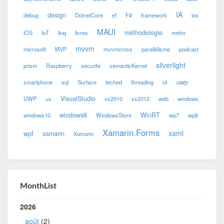
IA
design
debug
DotnetCore
ef
F#
framework
ios
MAUI
méthodologie
iOS
IoT
linq
livres
metro
mvvm
microsoft
MVP
mvvmcross
parallélisme
podcast
silverlight
prism
Raspberry
securité
semanticKernel
ui
uwp
smartphone
sql
Surface
teched
threading
VisualStudio
UWP
ux
vs2010
vs2012
web
windows
windows8
WinRT
windows10
WindowsStore
wp7
wp8
Xamarin.Forms
xaml
wpf
xamarin
Xamarin
MonthList
2026
août
(2)