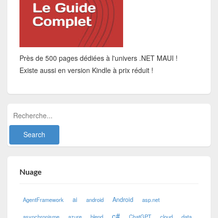
Près de 500 pages dédiées à l'univers .NET MAUI !
Existe aussi en version Kindle à prix réduit !
Nuage
ai
Android
AgentFramework
android
asp.net
c#
asynchronisme
azure
blend
ChatGPT
cloud
data