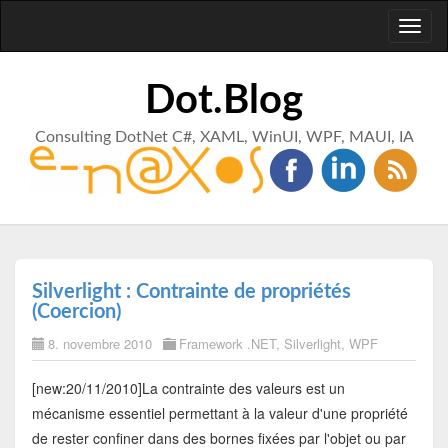
Toggl
naviga
Dot.Blog
Consulting DotNet C#, XAML, WinUI, WPF, MAUI, IA
Silverlight : Contrainte de propriétés
(Coercion)
8. novembre 2010
Framework .NET
,
Silverlight
,
WPF
[new:20/11/2010]La contrainte des valeurs est un
mécanisme essentiel permettant à la valeur d'une propriété
de rester confiner dans des bornes fixées par l'objet ou par