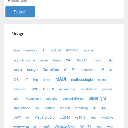
Nuage
ai
Android
AgentFramework
android
asp.net
c#
asynchronisme
azure
blend
ChatGPT
cloud
data
IA
design
debug
DotnetCore
ef
F#
framework
ios
MAUI
méthodologie
iOS
IoT
linq
livres
metro
mvvm
microsoft
MVP
mvvmcross
parallélisme
podcast
silverlight
prism
Raspberry
securité
semanticKernel
ui
uwp
smartphone
sql
Surface
teched
threading
VisualStudio
UWP
ux
vs2010
vs2012
web
windows
windows8
WinRT
windows10
WindowsStore
wp7
wp8