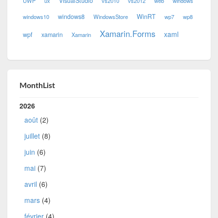
VisualStudio
UWP
ux
vs2010
vs2012
web
windows
windows8
WinRT
windows10
WindowsStore
wp7
wp8
Xamarin.Forms
xaml
wpf
xamarin
Xamarin
MonthList
2026
août
(2)
juillet
(8)
juin
(6)
mai
(7)
avril
(6)
mars
(4)
février
(4)