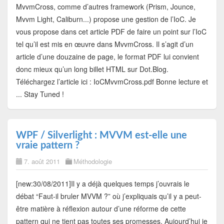
MvvmCross, comme d’autres framework (Prism, Jounce,
Mvvm Light, Caliburn...) propose une gestion de l’IoC. Je
vous propose dans cet article PDF de faire un point sur l’IoC
tel qu’il est mis en œuvre dans MvvmCross. Il s’agit d’un
article d’une douzaine de page, le format PDF lui convient
donc mieux qu’un long billet HTML sur Dot.Blog.
Téléchargez l’article ici : IoCMvvmCross.pdf Bonne lecture et
... Stay Tuned !
WPF / Silverlight : MVVM est-elle une
vraie pattern ?
7. août 2011
Méthodologie
[new:30/08/2011]Il y a déjà quelques temps j’ouvrais le
débat “Faut-il bruler MVVM ?” où j’expliquais qu’il y a peut-
être matière à réflexion autour d’une réforme de cette
pattern qui ne tient pas toutes ses promesses. Aujourd’hui je