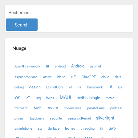
Nuage
ai
Android
AgentFramework
android
asp.net
c#
asynchronisme
azure
blend
ChatGPT
cloud
data
IA
design
debug
DotnetCore
ef
F#
framework
ios
MAUI
méthodologie
iOS
IoT
linq
livres
metro
mvvm
microsoft
MVP
mvvmcross
parallélisme
podcast
silverlight
prism
Raspberry
securité
semanticKernel
ui
uwp
smartphone
sql
Surface
teched
threading