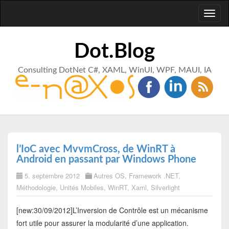
Toggl
naviga
Dot.Blog
Consulting DotNet C#, XAML, WinUI, WPF, MAUI, IA
l’IoC avec MvvmCross, de WinRT à
Android en passant par Windows Phone
5. septembre 2012
Autres OS
,
Framework .NET
,
Méthodologie
,
Unités Mobiles
,
WinRT
,
Xaml
,
Silverlight
[new:30/09/2012]L’Inversion de Contrôle est un mécanisme
fort utile pour assurer la modularité d’une application.