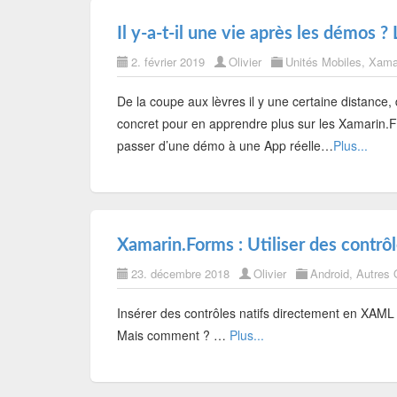
Il y-a-t-il une vie après les démos
2. février 2019
Olivier
Unités Mobiles
,
Xama
De la coupe aux lèvres il y une certaine distance
concret pour en apprendre plus sur les Xamarin.Fo
passer d’une démo à une App réelle…
Plus...
Xamarin.Forms : Utiliser des contrôl
23. décembre 2018
Olivier
Android
,
Autres
Insérer des contrôles natifs directement en XAML ?
Mais comment ? …
Plus...