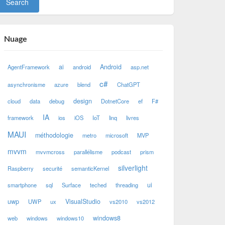
Nuage
ai
Android
AgentFramework
android
asp.net
c#
asynchronisme
azure
blend
ChatGPT
design
cloud
data
debug
DotnetCore
ef
F#
IA
framework
ios
iOS
IoT
linq
livres
MAUI
méthodologie
metro
microsoft
MVP
mvvm
mvvmcross
parallélisme
podcast
prism
silverlight
Raspberry
securité
semanticKernel
ui
smartphone
sql
Surface
teched
threading
uwp
VisualStudio
UWP
ux
vs2010
vs2012
windows8
web
windows
windows10