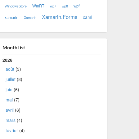
WinRT
wpf
WindowsStore
wp7
wp8
Xamarin.Forms
xaml
xamarin
Xamarin
MonthList
2026
août
(3)
juillet
(8)
juin
(6)
mai
(7)
avril
(6)
mars
(4)
février
(4)