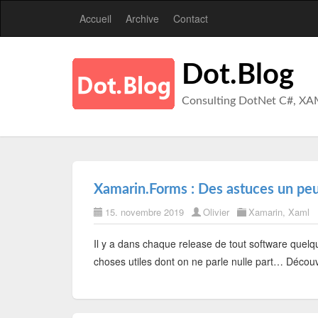
Accueil
Archive
Contact
Dot.Blog
Consulting DotNet C#, XA
Xamarin.Forms : Des astuces un peu
15. novembre 2019
Olivier
Xamarin
,
Xaml
Il y a dans chaque release de tout software quelque
choses utiles dont on ne parle nulle part… Décou