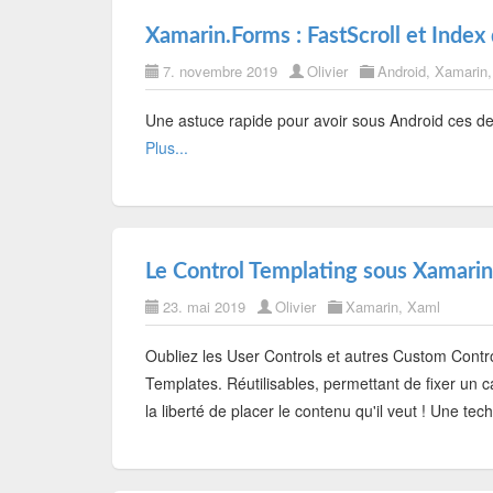
Xamarin.Forms : FastScroll et Index
7. novembre 2019
Olivier
Android
,
Xamarin
Une astuce rapide pour avoir sous Android ces deux
Plus...
Le Control Templating sous Xamarin
23. mai 2019
Olivier
Xamarin
,
Xaml
Oubliez les User Controls et autres Custom Contro
Templates. Réutilisables, permettant de fixer un c
la liberté de placer le contenu qu'il veut ! Une t