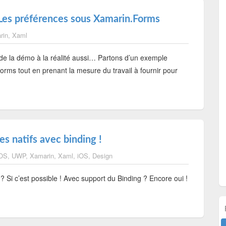
 ? Les préférences sous Xamarin.Forms
rin
,
Xaml
, de la démo à la réalité aussi… Partons d’un exemple
rms tout en prenant la mesure du travail à fournir pour
es natifs avec binding !
 OS
,
UWP
,
Xamarin
,
Xaml
,
iOS
,
Design
 Si c’est possible ! Avec support du Binding ? Encore oui !