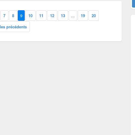
7
8
9
10
11
12
13
...
19
20
cles précédents