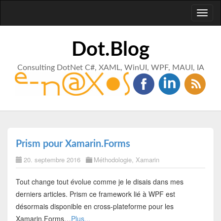
Toggl
naviga
Dot.Blog
Consulting DotNet C#, XAML, WinUI, WPF, MAUI, IA
Prism pour Xamarin.Forms
20. septembre 2016
Méthodologie
,
Xamarin
Tout change tout évolue comme je le disais dans mes
derniers articles. Prism ce framework lié à WPF est
désormais disponible en cross-plateforme pour les
Xamarin.Forms…
Plus...