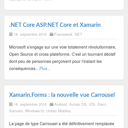
.NET Core ASP.NET Core et Xamarin
18. septembre 2016
Framework .NET
Microsoft s’engage sur une voie totalement révolutionnaire,
Open Source et cross-plateforme. C’est un tournant décisif
dont peu de personnes perçoivent pour l’instant les
conséquences…
Plus...
Xamarin.Forms : la nouvelle vue Carrousel
16. septembre 2016
Android
,
Autres OS
,
iOS
,
Xaml
,
Xamarin
,
Windows10
,
Unités Mobiles
La page de type Carrousel a été définitivement remplacée