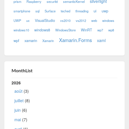
silverlight
prism
Raspberry
securité
semanticKernel
ui
uwp
smartphone
sql
Surface
teched
threading
VisualStudio
UWP
ux
vs2010
vs2012
web
windows
windows8
WinRT
windows10
WindowsStore
wp7
wp8
Xamarin.Forms
xaml
wpf
xamarin
Xamarin
MonthList
2026
août
(3)
juillet
(8)
juin
(6)
mai
(7)
avril
(6)