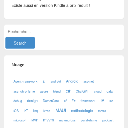
Existe aussi en version Kindle à prix réduit !
Nuage
ai
Android
AgentFramework
android
asp.net
c#
asynchronisme
azure
blend
ChatGPT
cloud
data
IA
design
debug
DotnetCore
ef
F#
framework
ios
MAUI
méthodologie
iOS
IoT
linq
livres
metro
mvvm
microsoft
MVP
mvvmcross
parallélisme
podcast