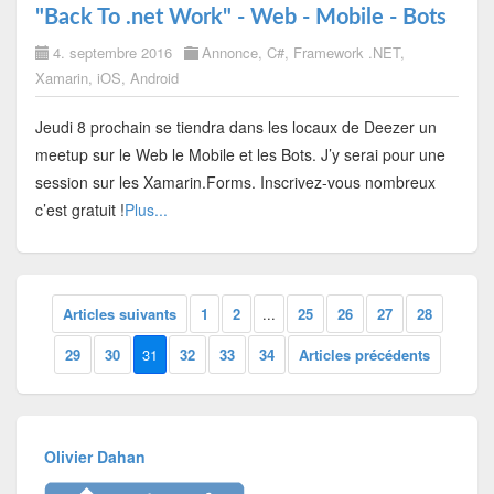
"Back To .net Work" - Web - Mobile - Bots
4. septembre 2016
Annonce
,
C#
,
Framework .NET
,
Xamarin
,
iOS
,
Android
Jeudi 8 prochain se tiendra dans les locaux de Deezer un
meetup sur le Web le Mobile et les Bots. J’y serai pour une
session sur les Xamarin.Forms. Inscrivez-vous nombreux
c’est gratuit !
Plus...
Articles suivants
1
2
...
25
26
27
28
29
30
31
32
33
34
Articles précédents
Olivier Dahan