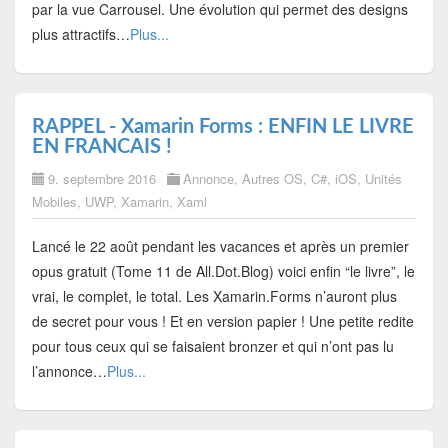
par la vue Carrousel. Une évolution qui permet des designs
plus attractifs…
Plus...
RAPPEL - Xamarin Forms : ENFIN LE LIVRE
EN FRANCAIS !
9. septembre 2016
Annonce
,
Autres OS
,
C#
,
iOS
,
Unités
Mobiles
,
UWP
,
Xamarin
,
Xaml
Lancé le 22 août pendant les vacances et après un premier
opus gratuit (Tome 11 de All.Dot.Blog) voici enfin “le livre”, le
vrai, le complet, le total. Les Xamarin.Forms n’auront plus
de secret pour vous ! Et en version papier ! Une petite redite
pour tous ceux qui se faisaient bronzer et qui n’ont pas lu
l’annonce…
Plus...