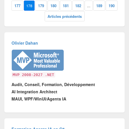
177
178
179
180
181
182
...
189
190
Articles précédents
Olivier Dahan
MVP 2008-2027 .NET
Audit, Conseil, Formation, Développement
AI Integration Architect
MAUI, WPF/WinUI/Agents IA
Formation Agents IA en C#