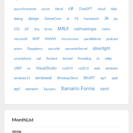
c#
asynchronisme
azure
blend
ChatGPT
cloud
data
IA
design
debug
DotnetCore
ef
F#
framework
ios
MAUI
méthodologie
iOS
IoT
linq
livres
metro
mvvm
microsoft
MVP
mvvmcross
parallélisme
podcast
silverlight
prism
Raspberry
securité
semanticKernel
ui
uwp
smartphone
sql
Surface
teched
threading
VisualStudio
UWP
ux
vs2010
vs2012
web
windows
windows8
WinRT
windows10
WindowsStore
wp7
wp8
Xamarin.Forms
xaml
wpf
xamarin
Xamarin
MonthList
2026