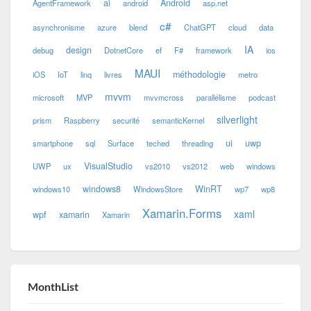
ai
Android
AgentFramework
android
asp.net
c#
asynchronisme
azure
blend
ChatGPT
cloud
data
IA
design
debug
DotnetCore
ef
F#
framework
ios
MAUI
méthodologie
iOS
IoT
linq
livres
metro
mvvm
microsoft
MVP
mvvmcross
parallélisme
podcast
silverlight
prism
Raspberry
securité
semanticKernel
ui
uwp
smartphone
sql
Surface
teched
threading
VisualStudio
UWP
ux
vs2010
vs2012
web
windows
windows8
WinRT
windows10
WindowsStore
wp7
wp8
Xamarin.Forms
xaml
wpf
xamarin
Xamarin
MonthList