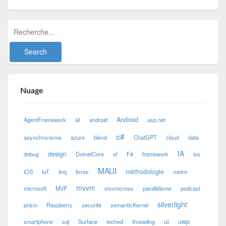
Nuage
ai
Android
AgentFramework
android
asp.net
c#
asynchronisme
azure
blend
ChatGPT
cloud
data
IA
design
debug
DotnetCore
ef
F#
framework
ios
MAUI
méthodologie
iOS
IoT
linq
livres
metro
mvvm
microsoft
MVP
mvvmcross
parallélisme
podcast
silverlight
prism
Raspberry
securité
semanticKernel
ui
uwp
smartphone
sql
Surface
teched
threading