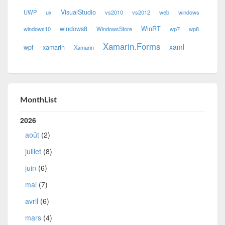
VisualStudio
UWP
ux
vs2010
vs2012
web
windows
windows8
WinRT
windows10
WindowsStore
wp7
wp8
Xamarin.Forms
xaml
wpf
xamarin
Xamarin
MonthList
2026
août
(2)
juillet
(8)
juin
(6)
mai
(7)
avril
(6)
mars
(4)