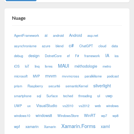
Nuage
ai
Android
AgentFramework
android
asp.net
c#
asynchronisme
azure
blend
ChatGPT
cloud
data
IA
design
debug
DotnetCore
ef
F#
framework
ios
MAUI
méthodologie
iOS
IoT
linq
livres
metro
mvvm
microsoft
MVP
mvvmcross
parallélisme
podcast
silverlight
prism
Raspberry
securité
semanticKernel
ui
uwp
smartphone
sql
Surface
teched
threading
VisualStudio
UWP
ux
vs2010
vs2012
web
windows
windows8
WinRT
windows10
WindowsStore
wp7
wp8
Xamarin.Forms
xaml
wpf
xamarin
Xamarin