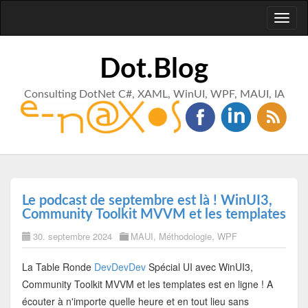
Toggl
naviga
Dot.Blog
Consulting DotNet C#, XAML, WinUI, WPF, MAUI, IA
Le podcast de septembre est là ! WinUI3,
Community Toolkit MVVM et les templates
30. septembre 2024
MAUI
,
Méthodologie
,
WPF
La Table Ronde
DevDevDev
Spécial UI avec WinUI3,
Community Toolkit MVVM et les templates est en ligne ! A
écouter à n'importe quelle heure et en tout lieu sans