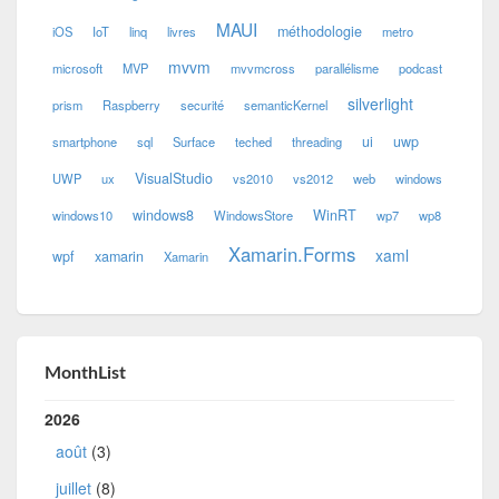
MAUI
méthodologie
iOS
IoT
linq
livres
metro
mvvm
microsoft
MVP
mvvmcross
parallélisme
podcast
silverlight
prism
Raspberry
securité
semanticKernel
ui
uwp
smartphone
sql
Surface
teched
threading
VisualStudio
UWP
ux
vs2010
vs2012
web
windows
windows8
WinRT
windows10
WindowsStore
wp7
wp8
Xamarin.Forms
xaml
wpf
xamarin
Xamarin
MonthList
2026
août
(3)
juillet
(8)