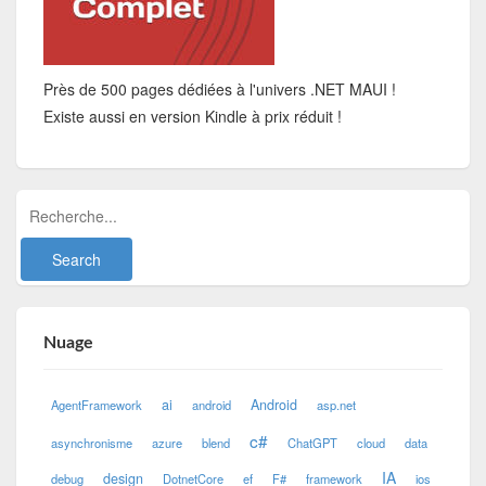
Près de 500 pages dédiées à l'univers .NET MAUI !
Existe aussi en version Kindle à prix réduit !
Nuage
ai
Android
AgentFramework
android
asp.net
c#
asynchronisme
azure
blend
ChatGPT
cloud
data
IA
design
debug
DotnetCore
ef
F#
framework
ios