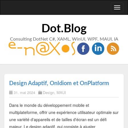
Toggl
naviga
Dot.Blog
Consulting DotNet C#, XAML, WinUI, WPF, MAUI, IA
Design Adaptif, OnIdiom et OnPlatform
31. mai 2024
Design
,
MAUI
Dans le monde du développement mobile et
multiplateforme, offrir une expérience utilisateur optimale sur
une variété d'appareils et de tailles d'écran est un défi
majeur. Le design adaptif, qui consiste à ajuster