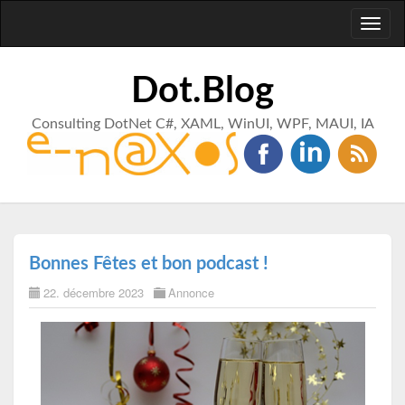
Toggl
naviga
Dot.Blog
Consulting DotNet C#, XAML, WinUI, WPF, MAUI, IA
Bonnes Fêtes et bon podcast !
22. décembre 2023
Annonce