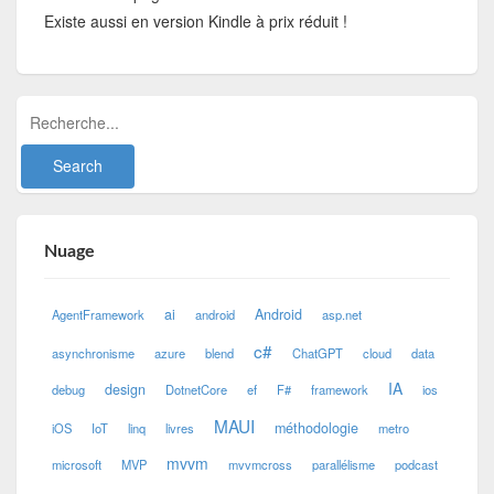
Existe aussi en version Kindle à prix réduit !
Nuage
ai
Android
AgentFramework
android
asp.net
c#
asynchronisme
azure
blend
ChatGPT
cloud
data
IA
design
debug
DotnetCore
ef
F#
framework
ios
MAUI
méthodologie
iOS
IoT
linq
livres
metro
mvvm
microsoft
MVP
mvvmcross
parallélisme
podcast