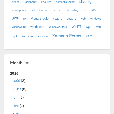
silverlight
prism
Raspberry
securité
semanticKernel
ui
uwp
smartphone
sql
Surface
teched
threading
VisualStudio
UWP
ux
vs2010
vs2012
web
windows
windows8
WinRT
windows10
WindowsStore
wp7
wp8
Xamarin.Forms
xaml
wpf
xamarin
Xamarin
MonthList
2026
août
(2)
juillet
(8)
juin
(6)
mai
(7)