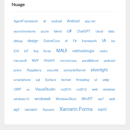
Nuage
ai
Android
AgentFramework
android
asp.net
c#
asynchronisme
azure
blend
ChatGPT
cloud
data
IA
design
debug
DotnetCore
ef
F#
framework
ios
MAUI
méthodologie
iOS
IoT
linq
livres
metro
mvvm
microsoft
MVP
mvvmcross
parallélisme
podcast
silverlight
prism
Raspberry
securité
semanticKernel
ui
uwp
smartphone
sql
Surface
teched
threading
VisualStudio
UWP
ux
vs2010
vs2012
web
windows
windows8
WinRT
windows10
WindowsStore
wp7
wp8
Xamarin.Forms
xaml
wpf
xamarin
Xamarin