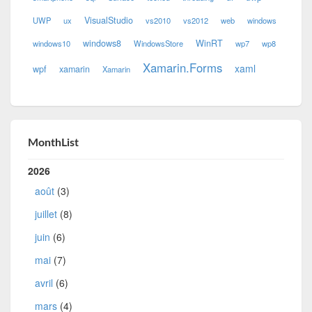
VisualStudio
UWP
ux
vs2010
vs2012
web
windows
windows8
WinRT
windows10
WindowsStore
wp7
wp8
Xamarin.Forms
xaml
wpf
xamarin
Xamarin
MonthList
2026
août
(3)
juillet
(8)
juin
(6)
mai
(7)
avril
(6)
mars
(4)