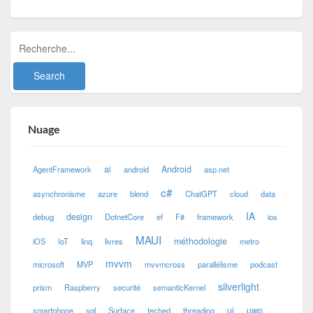
Nuage
ai
Android
AgentFramework
android
asp.net
c#
asynchronisme
azure
blend
ChatGPT
cloud
data
IA
design
debug
DotnetCore
ef
F#
framework
ios
MAUI
méthodologie
iOS
IoT
linq
livres
metro
mvvm
microsoft
MVP
mvvmcross
parallélisme
podcast
silverlight
prism
Raspberry
securité
semanticKernel
ui
uwp
smartphone
sql
Surface
teched
threading