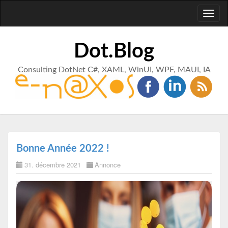
Toggl
naviga
Dot.Blog
Consulting DotNet C#, XAML, WinUI, WPF, MAUI, IA
Bonne Année 2022 !
31. décembre 2021
Annonce