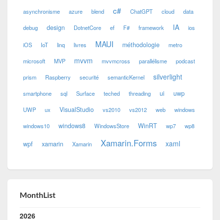
c#
asynchronisme
azure
blend
ChatGPT
cloud
data
IA
design
debug
DotnetCore
ef
F#
framework
ios
MAUI
méthodologie
iOS
IoT
linq
livres
metro
mvvm
microsoft
MVP
mvvmcross
parallélisme
podcast
silverlight
prism
Raspberry
securité
semanticKernel
ui
uwp
smartphone
sql
Surface
teched
threading
VisualStudio
UWP
ux
vs2010
vs2012
web
windows
windows8
WinRT
windows10
WindowsStore
wp7
wp8
Xamarin.Forms
xaml
wpf
xamarin
Xamarin
MonthList
2026