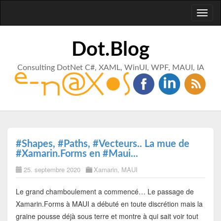
Toggl
naviga
Dot.Blog
Consulting DotNet C#, XAML, WinUI, WPF, MAUI, IA
#Shapes, #Paths, #Vecteurs.. La mue de
#Xamarin.Forms en #Maui...
25. septembre 2020
Xamarin
,
MAUI
Le grand chamboulement a commencé… Le passage de
Xamarin.Forms à MAUI a débuté en toute discrétion mais la
graine pousse déjà sous terre et montre à qui sait voir tout