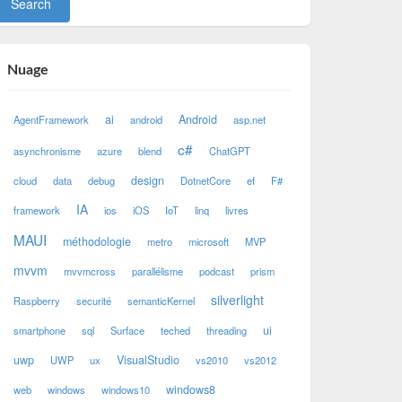
Nuage
ai
Android
AgentFramework
android
asp.net
c#
asynchronisme
azure
blend
ChatGPT
design
cloud
data
debug
DotnetCore
ef
F#
IA
framework
ios
iOS
IoT
linq
livres
MAUI
méthodologie
metro
microsoft
MVP
mvvm
mvvmcross
parallélisme
podcast
prism
silverlight
Raspberry
securité
semanticKernel
ui
smartphone
sql
Surface
teched
threading
uwp
VisualStudio
UWP
ux
vs2010
vs2012
windows8
web
windows
windows10