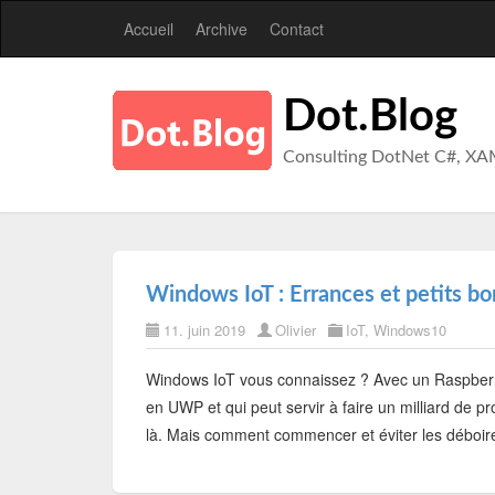
Accueil
Archive
Contact
Dot.Blog
Consulting DotNet C#, XA
Windows IoT : Errances et petits bo
11. juin 2019
Olivier
IoT
,
Windows10
Windows IoT vous connaissez ? Avec un Raspberr
en UWP et qui peut servir à faire un milliard de p
là. Mais comment commencer et éviter les déboires