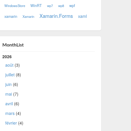
WinRT
wpf
WindowsStore
wp7
wp8
Xamarin.Forms
xaml
xamarin
Xamarin
MonthList
2026
août
(3)
juillet
(8)
juin
(6)
mai
(7)
avril
(6)
mars
(4)
février
(4)