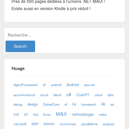
Près de 500 pages dédiées à l'univers .NET MAUI !
Existe aussi en version Kindle à prix réduit !
Nuage
ai
Android
AgentFramework
android
asp.net
c#
asynchronisme
azure
blend
ChatGPT
cloud
data
IA
design
debug
DotnetCore
ef
F#
framework
ios
MAUI
méthodologie
iOS
IoT
linq
livres
metro
mvvm
microsoft
MVP
mvvmcross
parallélisme
podcast