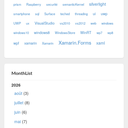
silverlight
prism
Raspberry
securité
semanticKernel
ui
uwp
smartphone
sql
Surface
teched
threading
VisualStudio
UWP
ux
vs2010
vs2012
web
windows
windows8
WinRT
windows10
WindowsStore
wp7
wp8
Xamarin.Forms
xaml
wpf
xamarin
Xamarin
MonthList
2026
août
(3)
juillet
(8)
juin
(6)
mai
(7)