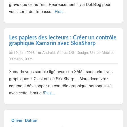
grave que ce ne l’est. Heureusement il y a Dot.Blog pour
vous sortir de l’impasse !
Plus...
Les papiers des lecteurs : Créer un contrôle
graphique Xamarin avec SkiaSharp
10. juin 2018
Android
,
Autres OS
,
Design
,
Unités Mobiles
,
Xamarin
,
Xaml
Xamarin vous semble figé avec son XAML sans primitives
graphiques ? C’est oublié SkiaSharp… Alors découvrez
comment développer un contrôle graphique personnalisé
avec cette librairie !
Plus...
Olivier Dahan