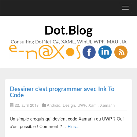
Toggl
naviga
Dot.Blog
Consulting DotNet C#, XAML, WinUI, WPF, MAUI, IA
Dessiner c’est programmer avec Ink To
Code
22. avril 2018
Android
,
Design
,
UWP
,
Xaml
,
Xamarin
Un simple croquis qui devient code Xamarin ou UWP ? Oui
c’est possible ! Comment ? …
Plus...