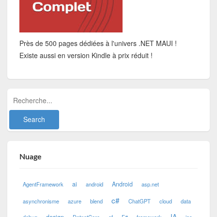
Près de 500 pages dédiées à l'univers .NET MAUI !
Existe aussi en version Kindle à prix réduit !
Nuage
ai
Android
AgentFramework
android
asp.net
c#
asynchronisme
azure
blend
ChatGPT
cloud
data
IA