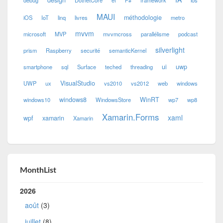
design
debug
DotnetCore
ef
F#
framework
ios
MAUI
méthodologie
iOS
IoT
linq
livres
metro
mvvm
microsoft
MVP
mvvmcross
parallélisme
podcast
silverlight
prism
Raspberry
securité
semanticKernel
ui
uwp
smartphone
sql
Surface
teched
threading
VisualStudio
UWP
ux
vs2010
vs2012
web
windows
windows8
WinRT
windows10
WindowsStore
wp7
wp8
Xamarin.Forms
xaml
wpf
xamarin
Xamarin
MonthList
2026
août
(3)
juillet
(8)