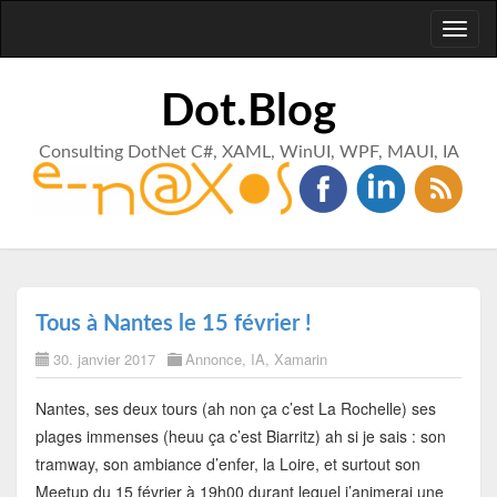
Toggl
naviga
Dot.Blog
Consulting DotNet C#, XAML, WinUI, WPF, MAUI, IA
Tous à Nantes le 15 février !
30. janvier 2017
Annonce
,
IA
,
Xamarin
Nantes, ses deux tours (ah non ça c’est La Rochelle) ses
plages immenses (heuu ça c’est Biarritz) ah si je sais : son
tramway, son ambiance d’enfer, la Loire, et surtout son
Meetup du 15 février à 19h00 durant lequel j’animerai une