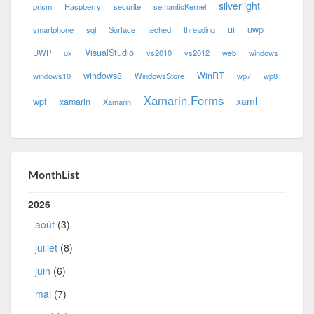
silverlight
prism
Raspberry
securité
semanticKernel
ui
uwp
smartphone
sql
Surface
teched
threading
VisualStudio
UWP
ux
vs2010
vs2012
web
windows
windows8
WinRT
windows10
WindowsStore
wp7
wp8
Xamarin.Forms
xaml
wpf
xamarin
Xamarin
MonthList
2026
août
(3)
juillet
(8)
juin
(6)
mai
(7)