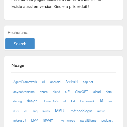
Existe aussi en version Kindle à prix réduit !
Nuage
ai
Android
AgentFramework
android
asp.net
c#
asynchronisme
azure
blend
ChatGPT
cloud
data
IA
design
debug
DotnetCore
ef
F#
framework
ios
MAUI
méthodologie
iOS
IoT
linq
livres
metro
mvvm
microsoft
MVP
mvvmcross
parallélisme
podcast