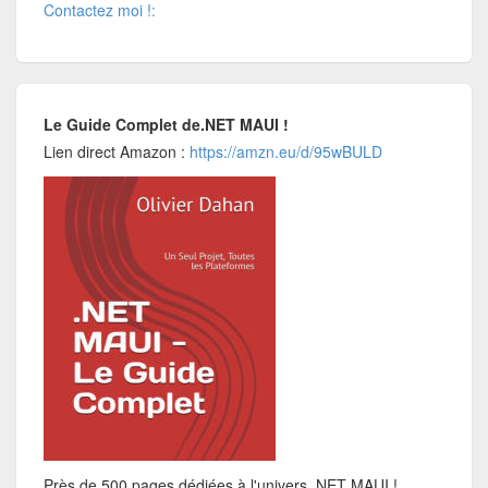
Contactez moi !:
Le Guide Complet de.NET MAUI !
Lien direct Amazon :
https://amzn.eu/d/95wBULD
Près de 500 pages dédiées à l'univers .NET MAUI !