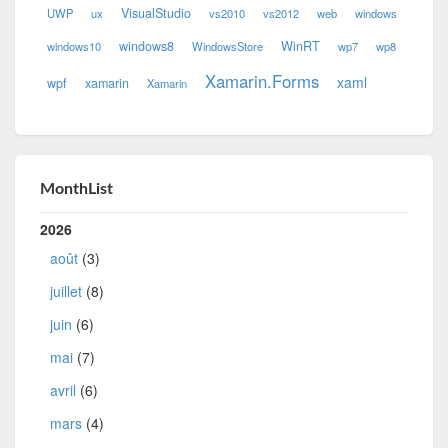
VisualStudio
UWP
ux
vs2010
vs2012
web
windows
windows8
WinRT
windows10
WindowsStore
wp7
wp8
Xamarin.Forms
xaml
wpf
xamarin
Xamarin
MonthList
2026
août
(3)
juillet
(8)
juin
(6)
mai
(7)
avril
(6)
mars
(4)