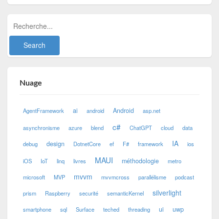
Nuage
ai
Android
AgentFramework
android
asp.net
c#
asynchronisme
azure
blend
ChatGPT
cloud
data
IA
design
debug
DotnetCore
ef
F#
framework
ios
MAUI
méthodologie
iOS
IoT
linq
livres
metro
mvvm
microsoft
MVP
mvvmcross
parallélisme
podcast
silverlight
prism
Raspberry
securité
semanticKernel
ui
uwp
smartphone
sql
Surface
teched
threading