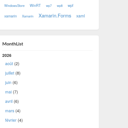
WinRT
wpf
WindowsStore
wp7
wp8
Xamarin.Forms
xaml
xamarin
Xamarin
MonthList
2026
août
(2)
juillet
(8)
juin
(6)
mai
(7)
avril
(6)
mars
(4)
février
(4)