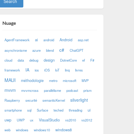
Nuage
ai
Android
AgentFramework
android
asp.net
c#
asynchronisme
azure
blend
ChatGPT
design
cloud
data
debug
DotnetCore
ef
F#
IA
framework
ios
iOS
IoT
linq
livres
MAUI
méthodologie
metro
microsoft
MVP
mvvm
mvvmcross
parallélisme
podcast
prism
silverlight
Raspberry
securité
semanticKernel
ui
smartphone
sql
Surface
teched
threading
uwp
VisualStudio
UWP
ux
vs2010
vs2012
windows8
web
windows
windows10