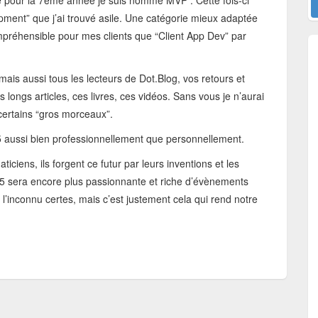
ue pour la 7ème année je suis nommé MVP . Cette fois-ci
pment” que j’ai trouvé asile. Une catégorie mieux adaptée
ompréhensible pour mes clients que “Client App Dev” par
ais aussi tous les lecteurs de Dot.Blog, vos retours et
s longs articles, ces livres, ces vidéos. Sans vous je n’aurai
certains “gros morceaux”.
 aussi bien professionnellement que personnellement.
iciens, ils forgent ce futur par leurs inventions et les
015 sera encore plus passionnante et riche d’évènements
l’inconnu certes, mais c’est justement cela qui rend notre