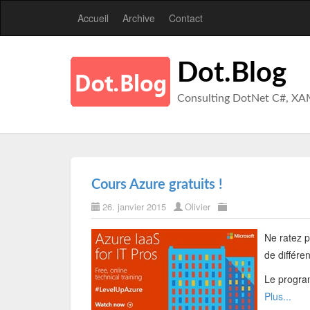
Accueil
Archive
Contact
Dot.Blog
Consulting DotNet C#, XA
Cours Azure gratuits !
26. janvier 2015
Olivier
Ne ratez p
de différe
Le program
Plus...