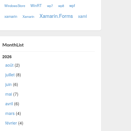
WinRT
wpf
WindowsStore
wp7
wp8
Xamarin.Forms
xaml
xamarin
Xamarin
MonthList
2026
août
(2)
juillet
(8)
juin
(6)
mai
(7)
avril
(6)
mars
(4)
février
(4)