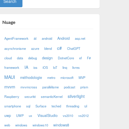
Nuage
ai
Android
AgentFramework
android
asp.net
c#
asynchronisme
azure
blend
ChatGPT
design
cloud
data
debug
DotnetCore
ef
F#
IA
framework
ios
iOS
IoT
linq
livres
MAUI
méthodologie
metro
microsoft
MVP
mvvm
mvvmcross
parallélisme
podcast
prism
silverlight
Raspberry
securité
semanticKernel
ui
smartphone
sql
Surface
teched
threading
uwp
VisualStudio
UWP
ux
vs2010
vs2012
windows8
web
windows
windows10