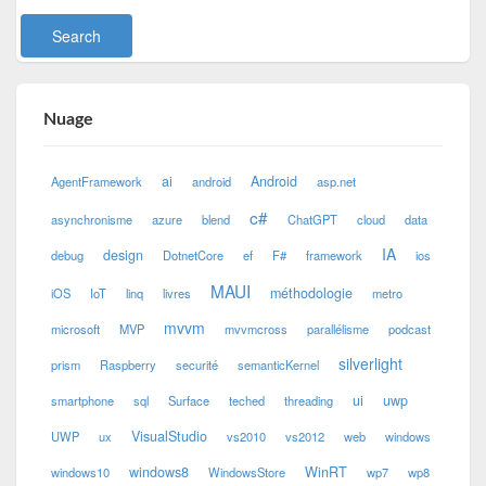
Nuage
ai
Android
AgentFramework
android
asp.net
c#
asynchronisme
azure
blend
ChatGPT
cloud
data
IA
design
debug
DotnetCore
ef
F#
framework
ios
MAUI
méthodologie
iOS
IoT
linq
livres
metro
mvvm
microsoft
MVP
mvvmcross
parallélisme
podcast
silverlight
prism
Raspberry
securité
semanticKernel
ui
uwp
smartphone
sql
Surface
teched
threading
VisualStudio
UWP
ux
vs2010
vs2012
web
windows
windows8
WinRT
windows10
WindowsStore
wp7
wp8