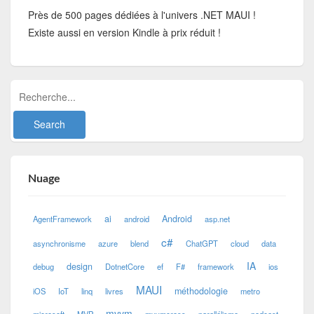
Près de 500 pages dédiées à l'univers .NET MAUI !
Existe aussi en version Kindle à prix réduit !
Nuage
ai
Android
AgentFramework
android
asp.net
c#
asynchronisme
azure
blend
ChatGPT
cloud
data
IA
design
debug
DotnetCore
ef
F#
framework
ios
MAUI
méthodologie
iOS
IoT
linq
livres
metro
mvvm
microsoft
MVP
mvvmcross
parallélisme
podcast