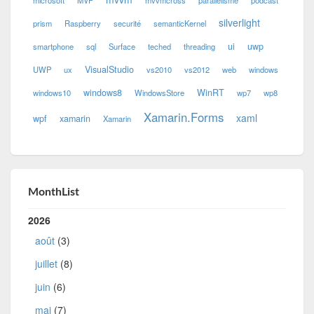
silverlight
prism
Raspberry
securité
semanticKernel
ui
uwp
smartphone
sql
Surface
teched
threading
VisualStudio
UWP
ux
vs2010
vs2012
web
windows
windows8
WinRT
windows10
WindowsStore
wp7
wp8
Xamarin.Forms
xaml
wpf
xamarin
Xamarin
MonthList
2026
août
(3)
juillet
(8)
juin
(6)
mai
(7)