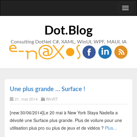
Toggl
naviga
Dot.Blog
Consulting DotNet C#, XAML, WinUI, WPF, MAUI, IA
Une plus grande … Surface !
21. mai 2014
WinRT
[new:30/06/2014]Le 20 mai à New York Staya Nadella a
dévoilé une Surface plus grande. Plus de voilure pour une
utilisation plus pro ou plus de jeux et de vidéos ?
Plus...