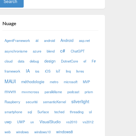
Nuage
ai
Android
AgentFramework
android
asp.net
c#
asynchronisme
azure
blend
ChatGPT
design
cloud
data
debug
DotnetCore
ef
F#
IA
framework
ios
iOS
IoT
linq
livres
MAUI
méthodologie
metro
microsoft
MVP
mvvm
mvvmcross
parallélisme
podcast
prism
silverlight
Raspberry
securité
semanticKernel
ui
smartphone
sql
Surface
teched
threading
uwp
VisualStudio
UWP
ux
vs2010
vs2012
windows8
web
windows
windows10