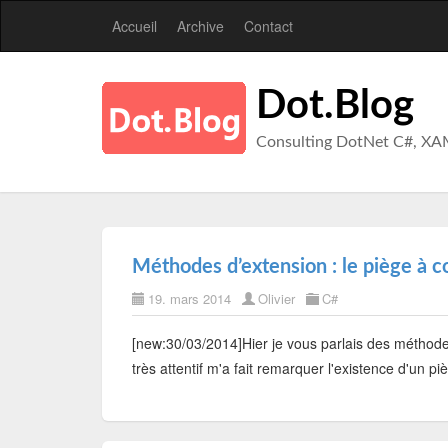
Accueil
Archive
Contact
Dot.Blog
Consulting DotNet C#, XA
Méthodes d’extension : le piège à c
19. mars 2014
Olivier
C#
[new:30/03/2014]Hier je vous parlais des méthodes
très attentif m'a fait remarquer l'existence d'un 