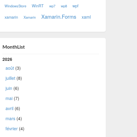
WinRT
wpf
WindowsStore
wp7
wp8
Xamarin.Forms
xaml
xamarin
Xamarin
MonthList
2026
août
(3)
juillet
(8)
juin
(6)
mai
(7)
avril
(6)
mars
(4)
février
(4)