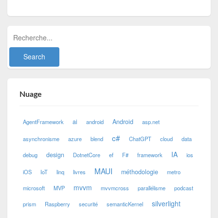
Nuage
ai
Android
AgentFramework
android
asp.net
c#
asynchronisme
azure
blend
ChatGPT
cloud
data
IA
design
debug
DotnetCore
ef
F#
framework
ios
MAUI
méthodologie
iOS
IoT
linq
livres
metro
mvvm
microsoft
MVP
mvvmcross
parallélisme
podcast
silverlight
prism
Raspberry
securité
semanticKernel