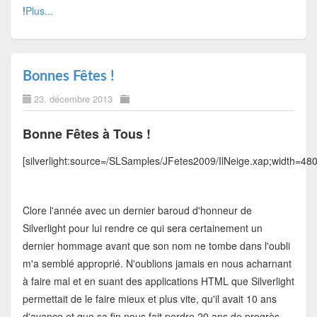
!
Plus...
Bonnes Fêtes !
23. décembre 2013
Bonne Fêtes à Tous !
[silverlight:source=/SLSamples/JFetes2009/IlNeige.xap;width=48
Clore l'année avec un dernier baroud d'honneur de
Silverlight pour lui rendre ce qui sera certainement un
dernier hommage avant que son nom ne tombe dans l'oubli
m'a semblé approprié. N'oublions jamais en nous acharnant
à faire mal et en suant des applications HTML que Silverlight
permettait de le faire mieux et plus vite, qu'il avait 10 ans
d'avance et que sa fin nous fait perdre 20 ans de progrès.