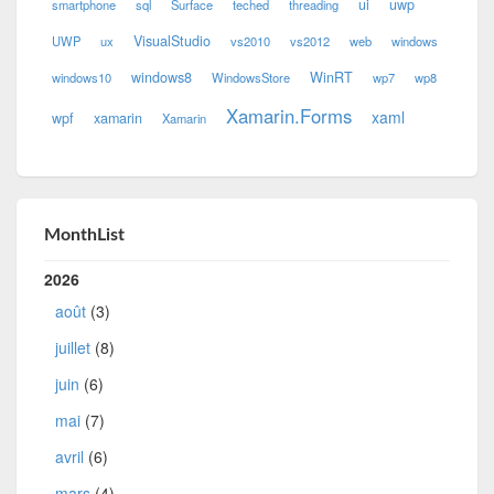
ui
uwp
smartphone
sql
Surface
teched
threading
VisualStudio
UWP
ux
vs2010
vs2012
web
windows
windows8
WinRT
windows10
WindowsStore
wp7
wp8
Xamarin.Forms
xaml
wpf
xamarin
Xamarin
MonthList
2026
août
(3)
juillet
(8)
juin
(6)
mai
(7)
avril
(6)
mars
(4)