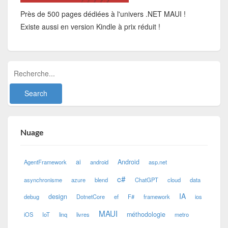
Près de 500 pages dédiées à l'univers .NET MAUI !
Existe aussi en version Kindle à prix réduit !
Nuage
ai
Android
AgentFramework
android
asp.net
c#
asynchronisme
azure
blend
ChatGPT
cloud
data
IA
design
debug
DotnetCore
ef
F#
framework
ios
MAUI
méthodologie
iOS
IoT
linq
livres
metro