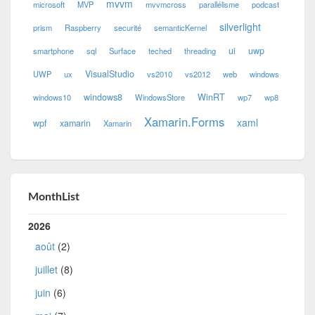
mvvm
microsoft
MVP
mvvmcross
parallélisme
podcast
silverlight
prism
Raspberry
securité
semanticKernel
ui
uwp
smartphone
sql
Surface
teched
threading
VisualStudio
UWP
ux
vs2010
vs2012
web
windows
windows8
WinRT
windows10
WindowsStore
wp7
wp8
Xamarin.Forms
xaml
wpf
xamarin
Xamarin
MonthList
2026
août
(2)
juillet
(8)
juin
(6)